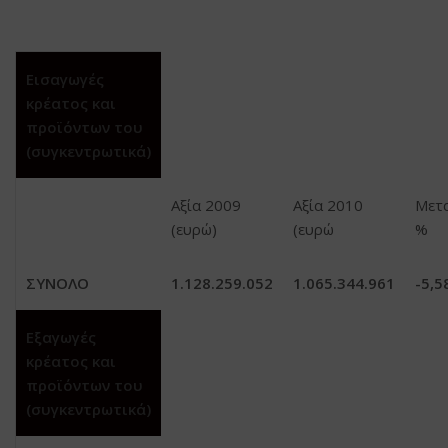
Εισαγωγές
κρέατος και
προϊόντων του
(συγκεντρωτικά)
Αξία 2009
Αξία 2010
Μετ
(ευρώ)
(ευρώ
%
ΣΥΝΟΛΟ
1.128.259.052
1.065.344.961
-5,5
Εξαγωγές
κρέατος και
προϊόντων του
(συγκεντρωτικά)