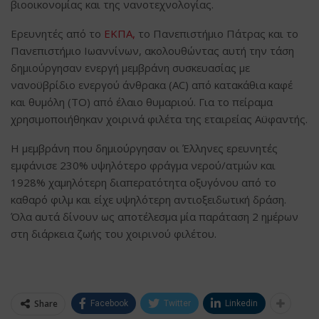
βιοοικονομίας και της νανοτεχνολογίας.
Ερευνητές από το
ΕΚΠΑ,
το Πανεπιστήμιο Πάτρας και το
Πανεπιστήμιο Ιωαννίνων, ακολουθώντας αυτή την τάση
δημιούργησαν ενεργή μεμβράνη συσκευασίας με
νανοϋβρίδιο ενεργού άνθρακα (AC) από κατακάθια καφέ
και θυμόλη (TO) από έλαιο θυμαριού. Για το πείραμα
χρησιμοποιήθηκαν χοιρινά φιλέτα της εταιρείας Αϋφαντής.
Η μεμβράνη που δημιούργησαν οι Έλληνες ερευνητές
εμφάνισε 230% υψηλότερο φράγμα νερού/ατμών και
1928% χαμηλότερη διαπερατότητα οξυγόνου από το
καθαρό φιλμ και είχε υψηλότερη αντιοξειδωτική δράση.
Όλα αυτά δίνουν ως αποτέλεσμα μία παράταση 2 ημέρων
στη διάρκεια ζωής του χοιρινού φιλέτου.
Share
Facebook
Twitter
Linkedin