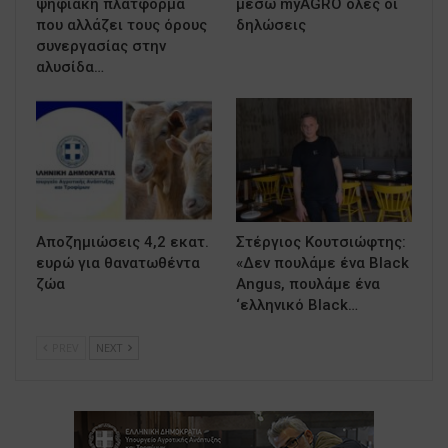
ψηφιακή πλατφόρμα
μέσω myAGRO όλες οι
που αλλάζει τους όρους
δηλώσεις
συνεργασίας στην
αλυσίδα…
Αποζημιώσεις 4,2 εκατ.
Στέργιος Κουτσιώφτης:
ευρώ για θανατωθέντα
«Δεν πουλάμε ένα Black
ζώα
Angus, πουλάμε ένα
‘ελληνικό Black…
PREV
NEXT