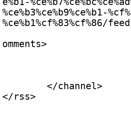
e%b1-%ce%b7%ce%bc%ce%ad
%ce%b3%ce%b9%ce%b1-%cf%
%ce%b1%cf%83%cf%86/feed
			<slash:comments>0</slash
omments>

			</item>
	</channel>
