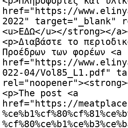
<p>Πληροφορίες και υλικ
href="https://www.eliny
2022" target="_blank" r
<u>ΕΔΩ</u></strong></a><
<p>Διαβάστε το περιοδικ
Προέδρων των φορέων <a 
href="https://www.eliny
022-04/Vol85_L1.pdf" ta
rel="noopener"><strong>
<p>The post <a 
href="https://meatplace
%ce%b1%cf%80%cf%81%ce%b
%cf%80%ce%b1%ce%b3%ce%b