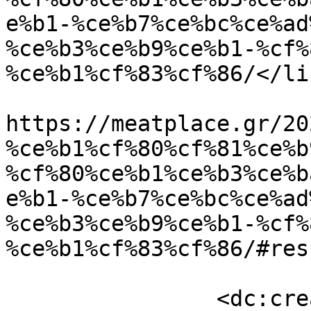
e%b1-%ce%b7%ce%bc%ce%ad
%ce%b3%ce%b9%ce%b1-%cf%
%ce%b1%cf%83%cf%86/</lin
					<co
https://meatplace.gr/20
%ce%b1%cf%80%cf%81%ce%b
%cf%80%ce%b1%ce%b3%ce%b
e%b1-%ce%b7%ce%bc%ce%ad
%ce%b3%ce%b9%ce%b1-%cf%
%ce%b1%cf%83%cf%86/#res
		<dc:creator><![CDATA[Eirini 