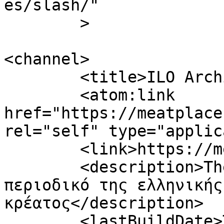
es/slash/"

	>

<channel>

	<title>ILO Archives - Meatplace</title>

	<atom:link 
href="https://meatplace
rel="self" type="applic
	<link>https://meatplace.gr/tag/ilo/</link>

	<description>The Meatplace Magazine - Το 
περιοδικό της ελληνικής
κρέατος</description>

	<lastBuildDate>Thu, 28 Apr 2022 08:32:08 