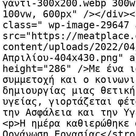
γάντι-300x200.webp 300w
100vw, 600px" /></div><
class=" wp-image-29647 
src="https://meatplace.
content/uploads/2022/04
Απριλίου-404x430.png" a
height="286" />Με ένα ι
συμμετοχή και ο κοινωνι
δημιουργίας μιας θετική
υγείας, γιορτάζεται φέτ
την Ασφάλεια και την Υγ
<p>Η ημέρα καθιερώθηκε 
Οργάνωση Εργασίας</stro