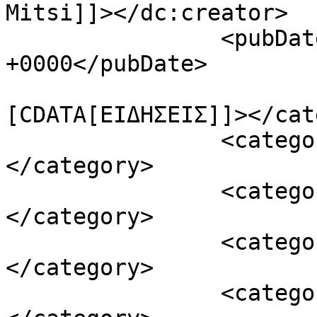
Mitsi]]></dc:creator>

		<pubDate>Thu, 28 Apr 2022 08:04:00 
+0000</pubDate>

				<catego
[CDATA[ΕΙΔΗΣΕΙΣ]]></cat
		<category><![CDATA[ΕΛΛΑΔΑ]]>
</category>

		<category><![CDATA[ILO]]>
</category>

		<category><![CDATA[ασφάλεια]]>
</category>

		<category><![CDATA[ΕΛΙΝΥΑΕ]]>