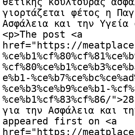
θετικής κουλτούρας ασφά
γιορτάζεται φέτος η Παγ
Ασφάλεια και την Υγεία 
<p>The post <a 
href="https://meatplace
%ce%b1%cf%80%cf%81%ce%b
%cf%80%ce%b1%ce%b3%ce%b
e%b1-%ce%b7%ce%bc%ce%ad
%ce%b3%ce%b9%ce%b1-%cf%
%ce%b1%cf%83%cf%86/">28
για την Ασφάλεια και τη
appeared first on <a 
href="https://meatplace