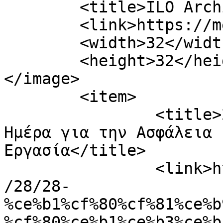
	<title>ILO Archives - Meatplace</title>

	<link>https://meatplace.gr/tag/ilo/</link>

	<width>32</width>

	<height>32</height>

</image> 

	<item>

		<title>28 Απριλίου: Παγκόσμια 
Ημέρα για την Ασφάλεια 
Εργασία</title>

		<link>https://meatplace.gr/2022/04
/28/28-
%ce%b1%cf%80%cf%81%ce%b
%cf%80%ce%b1%ce%b3%ce%b