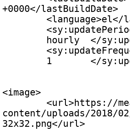
+0000</lastBuildDate>

	<language>el</language>

	<sy:updatePeriod>

	hourly	</sy:updatePeriod>

	<sy:updateFrequency>

	1	</sy:updateFrequency>

<image>

	<url>https://meatplace.gr/wp-
content/uploads/2018/02
32x32.png</url>
