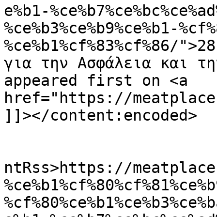
e%b1-%ce%b7%ce%bc%ce%ad
%ce%b3%ce%b9%ce%b1-%cf%
%ce%b1%cf%83%cf%86/">28
για την Ασφάλεια και τη
appeared first on <a 
href="https://meatplace
]]></content:encoded>

					<wf
ntRss>https://meatplace
%ce%b1%cf%80%cf%81%ce%b
%cf%80%ce%b1%ce%b3%ce%b