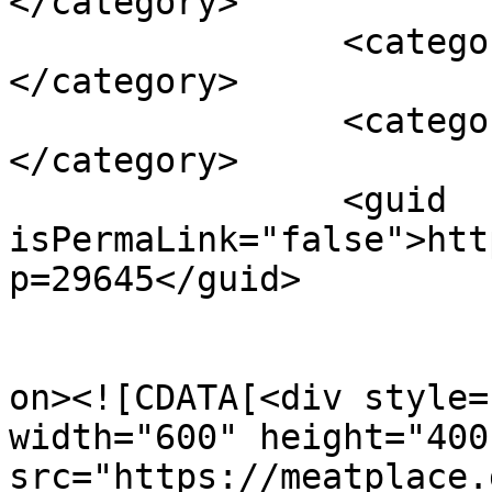
</category>

		<category><![CDATA[ΕΡΓΑΣΙΑ]]>
</category>

		<category><![CDATA[υγεία]]>
</category>

		<guid 
isPermaLink="false">htt
p=29645</guid>

					<de
on><![CDATA[<div style=
width="600" height="400"
src="https://meatplace.