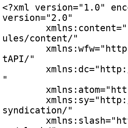
<?xml version="1.0" enc
version="2.0"

	xmlns:content="http://purl.org/rss/1.0/mod
ules/content/"

	xmlns:wfw="http://wellformedweb.org/Commen
tAPI/"

	xmlns:dc="http://purl.org/dc/elements/1.1/
"

	xmlns:atom="http://www.w3.org/2005/Atom"

	xmlns:sy="http://purl.org/rss/1.0/modules/
syndication/"

	xmlns:slash="http://purl.org/rss/1.0/modul