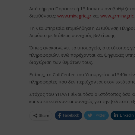
Από σήμερα Παρασκευή 15 Ιουνίου αναβαθμίζεται
διευθύνσεις:
www.minagric.gr
και
www.grminagric
Τη νέα υπηρεσία επιμελήθηκε η Διεύθυνση Πληρο
Δημόσιο με διάθεση συνεχούς βελτίωσης.
Όπως ανακοινώνει το υπουργείο, ο ιστότοπος γί
πληροφοριών, ενώ παρέχονται και ψηφιακές υπηρ
διαχείριση των θεμάτων τους.
Επίσης, το Call Center του Υπουργείου «1540» εί
πληροφορίες που δεν περιέχονται στον ιστότοπ
Στόχος του ΥΠΑΑΤ είναι τόσο ο ιστότοπος όσο κα
και να επεκτείνονται συνεχώς για την βέλτιστη 
Share
Facebook
Twitter
Linkedin