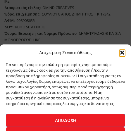
ΙΚΕ
Διακριτικός τίτλος:
ΟΜΙΝD CREATIVES
‘
E
δρα επιχείρησης:
ΣΟΥΛΙΟΥ 8 ΑΓΙΟΣ ΔΗΜΗΤΡΙΟΣ ΤΚ 17342
ΑΦΜ:
998908635
ΔΟΥ:
ΚΕΦΟΔΕ ΑΤΤΙΚΗΣ
Όνομα Ιδιοκτήτη και Νόμιμο Πρόσωπο
: ΔΗΜΗΤΡΙΑΔΗΣ Θ ΚΑΙ ΣΙΑ
ΜΟΝΟΠΡΟΣΩΠΗ ΙΚΕ
Διαχείριση Συγκατάθεσης
Διευθυντής Σύνταξης:
ΑΘΑΝΑΣΙΟΣ ΑΝΤΩΝΙΟΥ
Domain
:
www.meatplace.gr
Για να παρέχουμε την καλύτερη εμπειρία, χρησιμοποιούμε
Δικαιούχος
Domain
:
ΔΗΜΗΤΡΙΑΔΗΣ Θ ΚΑΙ ΣΙΑ ΜΟΝΟΠΡΟΣΩΠΗ ΙΚΕ
τεχνολογίες όπως cookies για την αποθήκευση ή/και την
Διευθυντής:
ΕΥΘΥΜΙΑΤΟΥ ΜΑΡΙΑ
πρόσβαση σε πληροφορίες συσκευών. Η συγκατάθεση για τις εν
Διαχειριστής:
ΕΥΘΥΜΙΑΤΟΥ ΜΑΡΙΑ
λόγω τεχνολογίες θα μας επιτρέψει να επεξεργαστούμε δεδομένα
Δήλωση Συμμόρφωσης
προσωπικού χαρακτήρα, όπως συμπεριφορά περιήγησης ή
μοναδικά αναγνωριστικά σε αυτόν τον ιστότοπο. Η μη
συγκατάθεση ή η ανάκληση της συγκατάθεσης, μπορεί να
επηρεάσει αρνητικά ορισμένες λειτουργίες και δυνατότητες.
ΑΡΧΙΚΗ
ΕΙΔΗΣΕΙΣ
ΒΙΟΜΗΧΑΝΙΑ
ΚΤΗΝΟΤΡΟΦΙΑ
ΑΠΟΔΟΧΉ
ΚΡΕΟΠΩΛΕΙΟ
ΠΕΡΙΟΔΙΚΟ ΜΕΑΤ PLACE
MEAT DAYS