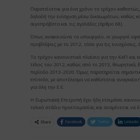
Παρατείνεται για ένα χρόνο το τρέχον καθεστώς, 
δηλαδή την ενίσχυση μέσω δικαιωμάτων, καθώς και
αιγοπρόβατα και τις αγελάδες (άρθρο 68).
Όπως ανακοινώνει το υπουργείο, οι γεωργοί οφεί
προβλέψεις με το 2012, τόσο για τις ενισχύσεις,
Το τρέχον κανονιστικό πλαίσιο για την ΚΑΠ και ε
τέλος του 2012, καθώς από το 2013, θεωρητικά, 
περίοδο 2013-2020. Όμως παρατηρείται σημαντικ
επίπεδο, με αποτέλεσμα να καθίσταται αναγκαία 
για όλη την Ε.Ε.
Η Ευρωπαϊκή Επιτροπή έχει ήδη ετοιμάσει κανονισ
τελικό στάδιο προετοιμασίας και αναμένεται να 
Share
Facebook
Twitter
Linkedin