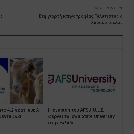
NEXT POST
υς
Στη γιορτή κτηνοτροφίας Γαλάτιστας ο
Χαρακόπουλος
ις 4,2 εκατ. ευρώ
Η έγκριση του AFSU-U.L.E.
θέντα ζώα
φέρνει το Iowa State University
στην Ελλάδα