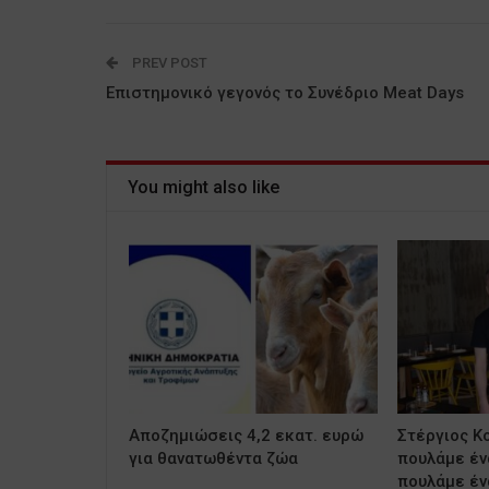
PREV POST
Επιστημονικό γεγονός το Συνέδριο Meat Days
You might also like
Αποζημιώσεις 4,2 εκατ. ευρώ
Στέργιος Κ
για θανατωθέντα ζώα
πουλάμε έν
πουλάμε έν