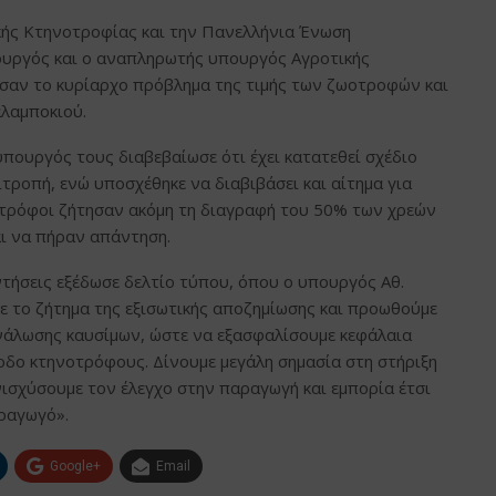
κής Κτηνοτροφίας και την Πανελλήνια Ένωση
υργός και ο αναπληρωτής υπουργός Αγροτικής
εσαν το κυρίαρχο πρόβλημα της τιμής των ζωοτροφών και
λαμποκιού.
ουργός τους διαβεβαίωσε ότι έχει κατατεθεί σχέδιο
ροπή, ενώ υποσχέθηκε να διαβιβάσει και αίτημα για
οτρόφοι ζήτησαν ακόμη τη διαγραφή του 50% των χρεών
ι να πήραν απάντηση.
τήσεις εξέδωσε δελτίο τύπου, όπου ο υπουργός Αθ.
ε το ζήτημα της εξισωτικής αποζημίωσης και προωθούμε
νάλωσης καυσίμων, ώστε να εξασφαλίσουμε κεφάλαια
οδο κτηνοτρόφους. Δίνουμε μεγάλη σημασία στη στήριξη
ισχύσουμε τον έλεγχο στην παραγωγή και εμπορία έτσι
αραγωγό».
Google+
Email