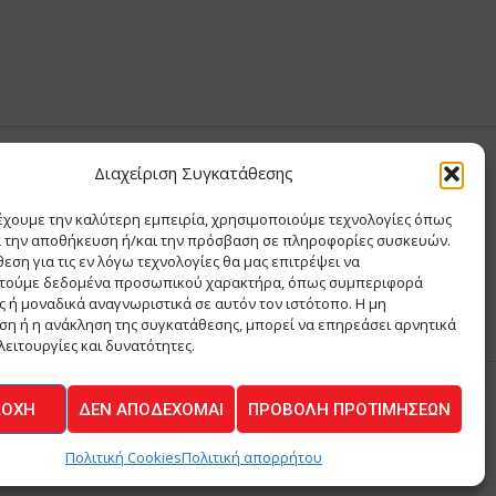
Διαχείριση Συγκατάθεσης
Σ ΑΝΤΩΝΙΟΥ
έχουμε την καλύτερη εμπειρία, χρησιμοποιούμε τεχνολογίες όπως
Σ Θ ΚΑΙ ΣΙΑ ΜΟΝΟΠΡΟΣΩΠΗ ΙΚΕ
α την αποθήκευση ή/και την πρόσβαση σε πληροφορίες συσκευών.
Α
εση για τις εν λόγω τεχνολογίες θα μας επιτρέψει να
ΙΑ
τούμε δεδομένα προσωπικού χαρακτήρα, όπως συμπεριφορά
 ή μοναδικά αναγνωριστικά σε αυτόν τον ιστότοπο. Η μη
η ή η ανάκληση της συγκατάθεσης, μπορεί να επηρεάσει αρνητικά
λειτουργίες και δυνατότητες.
ΔΟΧΉ
ΔΕΝ ΑΠΟΔΈΧΟΜΑΙ
ΠΡΟΒΟΛΉ ΠΡΟΤΙΜΉΣΕΩΝ
ΚΟΙΝΩΝΙΑ
Πολιτική Cookies
Πολιτική απορρήτου
Powered by
BYTE A COOKIE