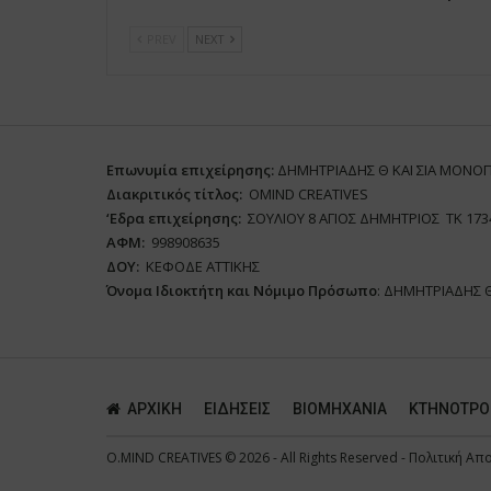
PREV
NEXT
Επωνυμία επιχείρησης:
ΔΗΜΗΤΡΙΑΔΗΣ Θ ΚΑΙ ΣΙΑ ΜΟΝΟ
Διακριτικός τίτλος:
ΟΜΙΝD CREATIVES
‘
E
δρα επιχείρησης:
ΣΟΥΛΙΟΥ 8 ΑΓΙΟΣ ΔΗΜΗΤΡΙΟΣ ΤΚ 173
ΑΦΜ:
998908635
ΔΟΥ:
ΚΕΦΟΔΕ ΑΤΤΙΚΗΣ
Όνομα Ιδιοκτήτη και Νόμιμο Πρόσωπο
: ΔΗΜΗΤΡΙΑΔΗΣ 
ΑΡΧΙΚΗ
ΕΙΔΗΣΕΙΣ
ΒΙΟΜΗΧΑΝΙΑ
ΚΤΗΝΟΤΡΟ
O.MIND CREATIVES
© 2026 - All Rights Reserved -
Πολιτική Απ