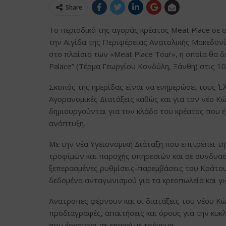
Share
Το περιοδικό της αγοράς κρέατος Meat Place σε
την Αιγίδα της Περιφέρειας Ανατολικής Μακεδον
στο πλαίσιο των «Meat Place Tour», η οποία θα δ
Palace” (Τέρμα Γεωργίου Κονδύλη, Ξάνθη) στις 10
Σκοπός της ημερίδας είναι να ενημερώσει τους Έλ
Αγορανομικές Διατάξεις καθώς και για τον νέο Κ
δημιουργούνται για τον κλάδο του κρέατος που έχ
ανάπτυξη.
Με την νέα Υγειονομική Διάταξη που επιτρέπει 
τροφίμων και παροχής υπηρεσιών και σε συνδυασμ
ξεπερασμένες ρυθμίσεις-παρεμβάσεις του Κράτου
δεδομένα ανταγωνισμού για τα κρεοπωλεία και για
Ανατροπές φέρνουν και οι διατάξεις του νέου 
προδιαγραφές, απαιτήσεις και όρους για την κυκ
που έρχονται σε επαφή με τρόφιμα.