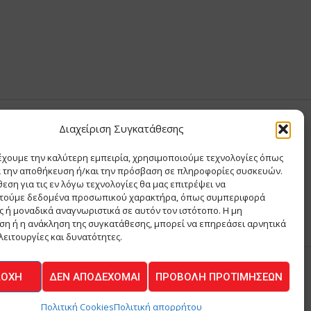
Διαχείριση Συγκατάθεσης
Σ ΑΝΤΩΝΙΟΥ
έχουμε την καλύτερη εμπειρία, χρησιμοποιούμε τεχνολογίες όπως
Σ Θ ΚΑΙ ΣΙΑ ΜΟΝΟΠΡΟΣΩΠΗ ΙΚΕ
α την αποθήκευση ή/και την πρόσβαση σε πληροφορίες συσκευών.
Α
εση για τις εν λόγω τεχνολογίες θα μας επιτρέψει να
ΙΑ
τούμε δεδομένα προσωπικού χαρακτήρα, όπως συμπεριφορά
 ή μοναδικά αναγνωριστικά σε αυτόν τον ιστότοπο. Η μη
η ή η ανάκληση της συγκατάθεσης, μπορεί να επηρεάσει αρνητικά
λειτουργίες και δυνατότητες.
ΔΟΧΉ
ΔΕΝ ΑΠΟΔΈΧΟΜΑΙ
ΠΡΟΒΟΛΉ ΠΡΟΤΙΜΉΣΕΩΝ
ΚΟΙΝΩΝΙΑ
Πολιτική Cookies
Πολιτική απορρήτου
Powered by
BYTE A COOKIE