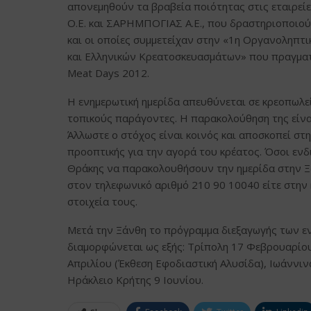
απονεμηθούν τα βραβεία ποιότητας στις εται
Ο.Ε. και ΣΑΡΗΜΠΟΓΙΑΣ Α.Ε., που δραστηριοποιού
και οι οποίες συμμετείχαν στην «1η Οργανοληπτ
και Ελληνικών Κρεατοσκευασμάτων» που πραγματο
Meat Days 2012.
Η ενημερωτική ημερίδα απευθύνεται σε κρεοπωλεί
τοπικούς παράγοντες. Η παρακολούθηση της είνα
Άλλωστε ο στόχος είναι κοινός και αποσκοπεί στη
προοπτικής για την αγορά του κρέατος. Όσοι εν
Θράκης να παρακολουθήσουν την ημερίδα στην Ξ
στον τηλεφωνικό αριθμό 210 90 10040 είτε στην
στοιχεία τους.
Μετά την Ξάνθη το πρόγραμμα διεξαγωγής των εν
διαμορφώνεται ως εξής: Τρίπολη 17 Φεβρουαρίου
Απριλίου (Έκθεση Εφοδιαστική Αλυσίδα), Ιωάννιν
Ηράκλειο Κρήτης 9 Ιουνίου.