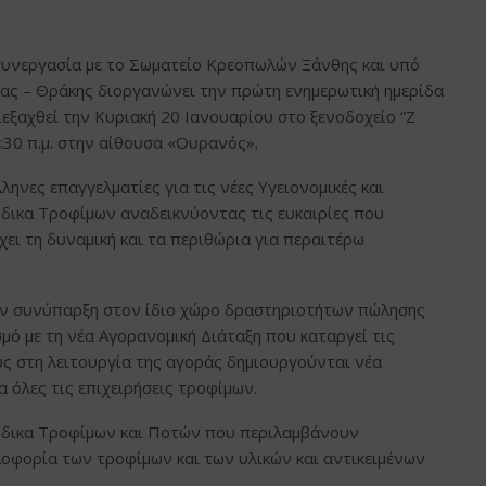
 συνεργασία με το Σωματείο Κρεοπωλών Ξάνθης και υπό
ίας – Θράκης διοργανώνει την πρώτη ενημερωτική ημερίδα
ιεξαχθεί την Κυριακή 20 Ιανουαρίου στο ξενοδοχείο “Z
:30 π.μ. στην αίθουσα «Ουρανός».
ληνες επαγγελματίες για τις νέες Υγειονομικές και
ώδικα Τροφίμων αναδεικνύοντας τις ευκαιρίες που
ει τη δυναμική και τα περιθώρια για περαιτέρω
την συνύπαρξη στον ίδιο χώρο δραστηριοτήτων πώλησης
ό με τη νέα Αγορανομική Διάταξη που καταργεί τις
ς στη λειτουργία της αγοράς δημιουργούνται νέα
 όλες τις επιχειρήσεις τροφίμων.
Κώδικα Τροφίμων και Ποτών που περιλαμβάνουν
λοφορία των τροφίμων και των υλικών και αντικειμένων