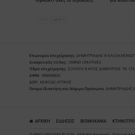
myAGRO όλες οι δηλώσεις
για θανατω
PREV
NEXT
Επωνυμία επιχείρησης:
ΔΗΜΗΤΡΙΑΔΗΣ Θ ΚΑΙ ΣΙΑ ΜΟΝΟ
Διακριτικός τίτλος:
ΟΜΙΝD CREATIVES
‘
E
δρα επιχείρησης:
ΣΟΥΛΙΟΥ 8 ΑΓΙΟΣ ΔΗΜΗΤΡΙΟΣ ΤΚ 173
ΑΦΜ:
998908635
ΔΟΥ:
ΚΕΦΟΔΕ ΑΤΤΙΚΗΣ
Όνομα Ιδιοκτήτη και Νόμιμο Πρόσωπο
: ΔΗΜΗΤΡΙΑΔΗΣ 
ΑΡΧΙΚΗ
ΕΙΔΗΣΕΙΣ
ΒΙΟΜΗΧΑΝΙΑ
ΚΤΗΝΟΤΡΟ
O.MIND CREATIVES
© 2026 - All Rights Reserved -
Πολιτική Απ