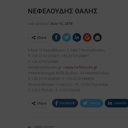
ΝΕΦΕΛΟΥΔΗΣ ΘΑΛΗΣ
Last updated
Ιούν 15, 2018
Share
Έδρα: Ι.Ε Κοροβάγκου 3, 54627 Θεσσαλονίκη

Τ: +30 2310 533427, +30 2310 538401

info@nefeloudis.gr
 • 
www.nefeloudis.gr
Υποκατάστημα: ΒΙ.ΠΕ Σίνδου - Α4 Θεσσαλονίκη

Τ: +30 2310 569838 • F: +30 2310 569839

Υποκατάστημα: Γονατά Στ. 50, 12133 Περιστέρι

Τ: 210 5750100 • F: 210 5750100
Share
Facebook
Twitter
Linkedin
PREV POST