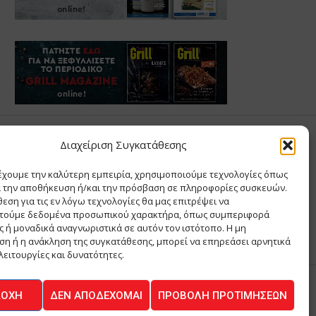
Σ ΑΝΤΩΝΙΟΥ
Διαχείριση Συγκατάθεσης
έχουμε την καλύτερη εμπειρία, χρησιμοποιούμε τεχνολογίες όπως
Σ Θ ΚΑΙ ΣΙΑ ΜΟΝΟΠΡΟΣΩΠΗ ΙΚΕ
α την αποθήκευση ή/και την πρόσβαση σε πληροφορίες συσκευών.
Α
εση για τις εν λόγω τεχνολογίες θα μας επιτρέψει να
ΙΑ
τούμε δεδομένα προσωπικού χαρακτήρα, όπως συμπεριφορά
 ή μοναδικά αναγνωριστικά σε αυτόν τον ιστότοπο. Η μη
η ή η ανάκληση της συγκατάθεσης, μπορεί να επηρεάσει αρνητικά
λειτουργίες και δυνατότητες.
ΔΟΧΉ
ΔΕΝ ΑΠΟΔΈΧΟΜΑΙ
ΠΡΟΒΟΛΉ ΠΡΟΤΙΜΉΣΕΩΝ
ΚΟΙΝΩΝΙΑ