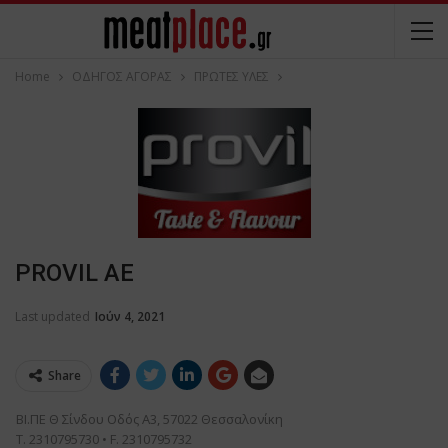
Home
ΟΔΗΓΟΣ ΑΓΟΡΑΣ
ΠΡΩΤΕΣ ΥΛΕΣ
PROVIL ΑΕ
Last updated
Ιούν 4, 2021
Share
ΒΙ.ΠΕ Θ Σίνδου Οδός Α3, 57022 Θεσσαλονίκη

Τ. 2310795730 • F. 2310795732
