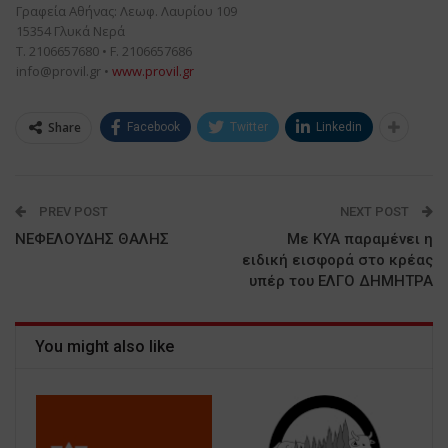
Γραφεία Αθήνας: Λεωφ. Λαυρίου 109

15354 Γλυκά Νερά

info@provil.gr
 • 
www.provil.gr
Share
Facebook
Twitter
Linkedin
PREV POST
NEXT POST
ΝΕΦΕΛΟΥΔΗΣ ΘΑΛΗΣ
Με ΚΥΑ παραμένει η
ειδική εισφορά στο κρέας
υπέρ του ΕΛΓΟ ΔΗΜΗΤΡΑ
You might also like