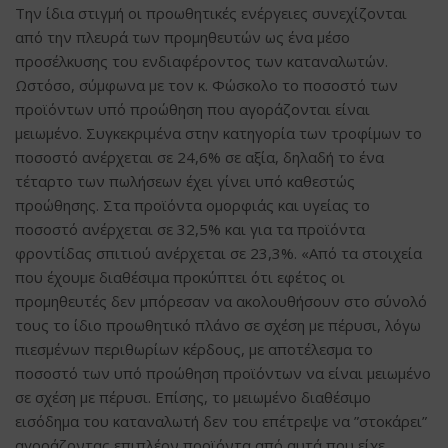
Την ίδια στιγμή οι προωθητικές ενέργειες συνεχίζονται
από την πλευρά των προμηθευτών ως ένα μέσο
προσέλκυσης του ενδιαφέροντος των καταναλωτών.
Ωστόσο, σύμφωνα με τον κ. Φώσκολο το ποσοστό των
προϊόντων υπό προώθηση που αγοράζονται είναι
μειωμένο. Συγκεκριμένα στην κατηγορία των τροφίμων το
ποσοστό ανέρχεται σε 24,6% σε αξία, δηλαδή το ένα
τέταρτο των πωλήσεων έχει γίνει υπό καθεστώς
προώθησης. Στα προϊόντα ομορφιάς και υγείας το
ποσοστό ανέρχεται σε 32,5% και για τα προϊόντα
φροντίδας σπιτιού ανέρχεται σε 23,3%. «Από τα στοιχεία
που έχουμε διαθέσιμα προκύπτει ότι εφέτος οι
προμηθευτές δεν μπόρεσαν να ακολουθήσουν στο σύνολό
τους το ίδιο προωθητικό πλάνο σε σχέση με πέρυσι, λόγω
πιεσμένων περιθωρίων κέρδους, με αποτέλεσμα το
ποσοστό των υπό προώθηση προϊόντων να είναι μειωμένο
σε σχέση με πέρυσι. Επίσης, το μειωμένο διαθέσιμο
εισόδημα του καταναλωτή δεν του επέτρεψε να ”στοκάρει”
αγοράζοντας επιπλέον προϊόντα από αυτά που είχε