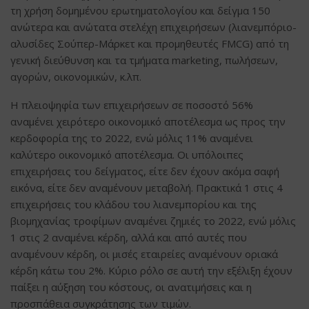
τη χρήση δομημένου ερωτηματολογίου και δείγμα 150
ανώτερα και ανώτατα στελέχη επιχειρήσεων (λιανεμπόριο-
αλυσίδες Σούπερ-Μάρκετ και προμηθευτές FMCG) από τη
γενική διεύθυνση και τα τμήματα marketing, πωλήσεων,
αγορών, οικονομικών, κ.λπ.
Η πλειοψηφία των επιχειρήσεων σε ποσοστό 56%
αναμένει χειρότερο οικονομικό αποτέλεσμα ως προς την
κερδοφορία της το 2022, ενώ μόλις 11% αναμένει
καλύτερο οικονομικό αποτέλεσμα. Οι υπόλοιπες
επιχειρήσεις του δείγματος, είτε δεν έχουν ακόμα σαφή
εικόνα, είτε δεν αναμένουν μεταβολή. Πρακτικά 1 στις 4
επιχειρήσεις του κλάδου του λιανεμπορίου και της
βιομηχανίας τροφίμων αναμένει ζημιές το 2022, ενώ μόλις
1 στις 2 αναμένει κέρδη, αλλά και από αυτές που
αναμένουν κέρδη, οι μισές εταιρείες αναμένουν οριακά
κέρδη κάτω του 2%. Κύριο ρόλο σε αυτή την εξέλιξη έχουν
παίξει η αύξηση του κόστους, οι ανατιμήσεις και η
προσπάθεια συγκράτησης των τιμών.