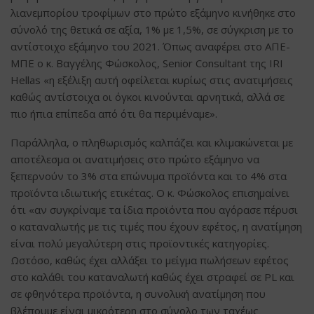
λιανεμπορίου τροφίμων στο πρώτο εξάμηνο κινήθηκε στο
σύνολό της θετικά σε αξία, 1% με 1,5%, σε σύγκριση με το
αντίστοιχο εξάμηνο του 2021. Όπως αναφέρει στο ΑΠΕ-
ΜΠΕ ο κ. Βαγγέλης Φώσκολος, Senior Consultant της IRI
Hellas «η εξέλιξη αυτή οφείλεται κυρίως στις ανατιμήσεις
καθώς αντίστοιχα οι όγκοι κινούνται αρνητικά, αλλά σε
πιο ήπια επίπεδα από ότι θα περιμέναμε».
Παράλληλα, ο πληθωρισμός καλπάζει και κλιμακώνεται με
αποτέλεσμα οι ανατιμήσεις στο πρώτο εξάμηνο να
ξεπερνούν το 3% στα επώνυμα προϊόντα και το 4% στα
προϊόντα ιδιωτικής ετικέτας. Ο κ. Φώσκολος επισημαίνει
ότι «αν συγκρίναμε τα ίδια προϊόντα που αγόρασε πέρυσι
ο καταναλωτής με τις τιμές που έχουν εφέτος, η ανατίμηση
είναι πολύ μεγαλύτερη στις προϊοντικές κατηγορίες.
Ωστόσο, καθώς έχει αλλάξει το μείγμα πωλήσεων εφέτος
στο καλάθι του καταναλωτή καθώς έχει στραφεί σε PL και
σε φθηνότερα προϊόντα, η συνολική ανατίμηση που
βλέπουμε είναι μικρότερη στο σύνολο των ταχέως