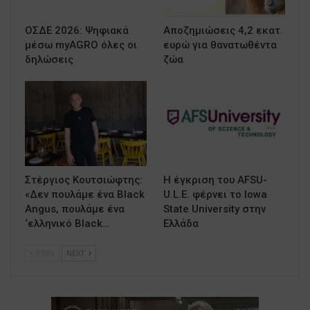
ΟΣΔΕ 2026: Ψηφιακά
Αποζημιώσεις 4,2 εκατ.
μέσω myAGRO όλες οι
ευρώ για θανατωθέντα
δηλώσεις
ζώα
Στέργιος Κουτσιώφτης:
Η έγκριση του AFSU-
«Δεν πουλάμε ένα Black
U.L.E. φέρνει το Iowa
Angus, πουλάμε ένα
State University στην
‘ελληνικό Black…
Ελλάδα
PREV
NEXT