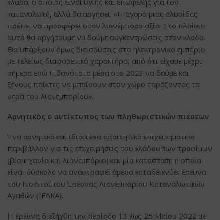
κλάδο, ο οποίος είναι υγιής και επωφελής για τον
καταναλωτή, αλλά θα αργήσει. «Η αγορά μιας αλυσίδας
πρέπει να προσφέρει στον λιανέμπορο αξία. Στο πλαίσιο
αυτό θα αργήσουμε να δούμε συγκεντρώσεις στον κλάδο.
Θα υπάρξουν όμως διεισδύσεις στο ηλεκτρονικό εμπόριο
με τελείως διαφορετικό χαρακτήρα, από ότι είχαμε μέχρι
σήμερα ενώ πιθανότατα μέσα στο 2023 να δούμε και
ξένους παίκτες να μπαίνουν στον χώρο ταράζοντας τα
νερά του λιανεμπορίου».
Αρνητικός ο αντίκτυπος των πληθωριστικών πιέσεων
Ένα αρνητικό και ιδιαίτερα απαιτητικό επιχειρηματικό
περιβάλλον για τις επιχειρήσεις του κλάδου των τροφίμων
(βιομηχανία και λιανεμπόριο) και μία κατάσταση η οποία
είναι δύσκολο να αναστραφεί άμεσα καταδεικνύει έρευνα
του Ινστιτούτου Έρευνας Λιανεμπορίου Καταναλωτικών
Αγαθών (ΙΕΛΚΑ).
Η έρευνα διεξήχθη την περίοδο 13 έως 25 Μαΐου 2022 με