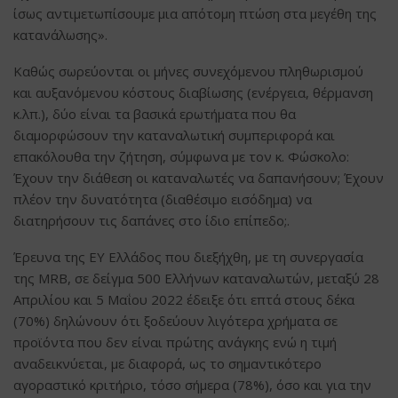
ίσως αντιμετωπίσουμε μια απότομη πτώση στα μεγέθη της
κατανάλωσης».
Καθώς σωρεύονται οι μήνες συνεχόμενου πληθωρισμού
και αυξανόμενου κόστους διαβίωσης (ενέργεια, θέρμανση
κ.λπ.), δύο είναι τα βασικά ερωτήματα που θα
διαμορφώσουν την καταναλωτική συμπεριφορά και
επακόλουθα την ζήτηση, σύμφωνα με τον κ. Φώσκολο:
Έχουν την διάθεση οι καταναλωτές να δαπανήσουν; Έχουν
πλέον την δυνατότητα (διαθέσιμο εισόδημα) να
διατηρήσουν τις δαπάνες στο ίδιο επίπεδο;.
Έρευνα της ΕΥ Ελλάδος που διεξήχθη, με τη συνεργασία
της MRB, σε δείγμα 500 Ελλήνων καταναλωτών, μεταξύ 28
Απριλίου και 5 Μαΐου 2022 έδειξε ότι επτά στους δέκα
(70%) δηλώνουν ότι ξοδεύουν λιγότερα χρήματα σε
προϊόντα που δεν είναι πρώτης ανάγκης ενώ η τιμή
αναδεικνύεται, με διαφορά, ως το σημαντικότερο
αγοραστικό κριτήριο, τόσο σήμερα (78%), όσο και για την