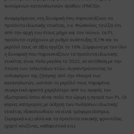
κινούμενων καταναλωτικών αγαθών (FMCG)».
Αναφερόμενος στη δυναμική που παρουσιάζουν τα
προϊόντα ιδιωτικής ετικέτας, ο κ. Φώσκολος τονίζει ότι
από την αρχή του έτους μέχρι και τον Ιούνιο, τα PL
προϊόντα «τρέχουν» με ρυθμό ανάπτυξης 9,1% και το
μερίδιό τους σε αξία αγγίζει το 16%. Σύμφωνα με τον ίδιο
η δυναμική που παρουσιάζουν τα προϊόντα ιδιωτικής
ετικέτας είναι πολύ μεγάλη το 2022, σε αντίθεση με την
πτώση των τελευταίων ετών, συγκεντρώνοντας το
ενδιαφέρον της ζήτησης από την πλευρά των
καταναλωτών, ωστόσο το μερίδιό τους παραμένει
συγκριτικά αρκετά χαμηλότερο από τις αγορές του
εξωτερικού όπου είναι πολύ πιο ώριμη η αγορά των PL. Οι
κύριες κατηγορίες με αύξηση των πωλήσεων ιδιωτικής
ετικέτας εξακολουθούν να είναι τρόφιμα (όσπρια,
ζυμαρικά κ.α.) αλλά και τα προϊόντα οικιακής φροντίδας
(χαρτί κουζίνας, καθαριστικά κ.α.).