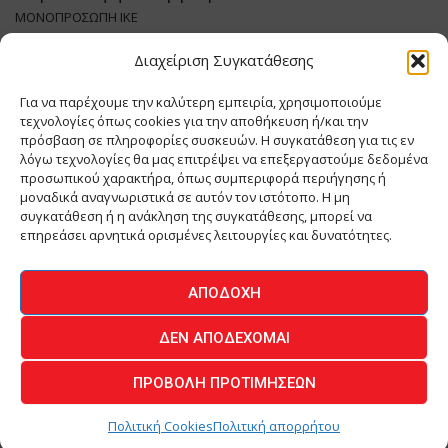
ΜΟΝΟΠΡΟΣΩΠΗ ΙΚΕ
Διαχείριση Συγκατάθεσης
Διευθυντής Σύνταξης:
ΑΘΑΝΑΣΙΟΣ ΑΝΤΩΝΙΟΥ
Domain
:
www.meatplace.gr
Για να παρέχουμε την καλύτερη εμπειρία, χρησιμοποιούμε
Δικαιούχος
Domain
:
ΔΗΜΗΤΡΙΑΔΗΣ Θ ΚΑΙ ΣΙΑ ΜΟΝΟΠΡΟΣΩΠΗ ΙΚΕ
τεχνολογίες όπως cookies για την αποθήκευση ή/και την
Διευθυντής:
ΕΥΘΥΜΙΑΤΟΥ ΜΑΡΙΑ
πρόσβαση σε πληροφορίες συσκευών. Η συγκατάθεση για τις εν
Διαχειριστής:
ΕΥΘΥΜΙΑΤΟΥ ΜΑΡΙΑ
λόγω τεχνολογίες θα μας επιτρέψει να επεξεργαστούμε δεδομένα
Δήλωση Συμμόρφωσης
προσωπικού χαρακτήρα, όπως συμπεριφορά περιήγησης ή
μοναδικά αναγνωριστικά σε αυτόν τον ιστότοπο. Η μη
συγκατάθεση ή η ανάκληση της συγκατάθεσης, μπορεί να
επηρεάσει αρνητικά ορισμένες λειτουργίες και δυνατότητες.
ΑΡΧΙΚΗ
ΕΙΔΗΣΕΙΣ
ΒΙΟΜΗΧΑΝΙΑ
ΚΤΗΝΟΤΡΟΦΙΑ
ΑΠΟΔΟΧΉ
ΚΡΕΟΠΩΛΕΙΟ
ΠΕΡΙΟΔΙΚΟ ΜΕΑΤ PLACE
MEAT DAYS
ΔΕΝ ΑΠΟΔΈΧΟΜΑΙ
ΕΠΙΚΟΙΝΩΝΙΑ
ΠΡΟΒΟΛΉ ΠΡΟΤΙΜΉΣΕΩΝ
O.MIND CREATIVES
© 2026 - All Rights Reserved -
Πολιτική Απορρήτου
Powered by
BYTE A COOKIE
Πολιτική Cookies
Πολιτική απορρήτου