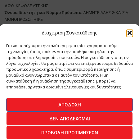
ΔΟΥ:
ΚΕΦΟΔΕ ΑΤΤΙΚΗΣ
Όνομα Ιδιοκτήτη και Νόμιμο Πρόσωπο
: ΔΗΜΗΤΡΙΑΔΗΣ Θ ΚΑΙ ΣΙΑ
ΜΟΝΟΠΡΟΣΩΠΗ ΙΚΕ
Διαχείριση Συγκατάθεσης
Διευθυντής Σύνταξης:
ΑΘΑΝΑΣΙΟΣ ΑΝΤΩΝΙΟΥ
Domain
:
www.meatplace.gr
Για να παρέχουμε την καλύτερη εμπειρία, χρησιμοποιούμε
Δικαιούχος
Domain
:
ΔΗΜΗΤΡΙΑΔΗΣ Θ ΚΑΙ ΣΙΑ ΜΟΝΟΠΡΟΣΩΠΗ ΙΚΕ
τεχνολογίες όπως cookies για την αποθήκευση ή/και την
Διευθυντής:
ΕΥΘΥΜΙΑΤΟΥ ΜΑΡΙΑ
πρόσβαση σε πληροφορίες συσκευών. Η συγκατάθεση για τις εν
Διαχειριστής:
ΕΥΘΥΜΙΑΤΟΥ ΜΑΡΙΑ
λόγω τεχνολογίες θα μας επιτρέψει να επεξεργαστούμε δεδομένα
Δήλωση Συμμόρφωσης
προσωπικού χαρακτήρα, όπως συμπεριφορά περιήγησης ή
μοναδικά αναγνωριστικά σε αυτόν τον ιστότοπο. Η μη
συγκατάθεση ή η ανάκληση της συγκατάθεσης, μπορεί να
επηρεάσει αρνητικά ορισμένες λειτουργίες και δυνατότητες.
ΑΡΧΙΚΗ
ΕΙΔΗΣΕΙΣ
ΒΙΟΜΗΧΑΝΙΑ
ΚΤΗΝΟΤΡΟΦΙΑ
ΑΠΟΔΟΧΉ
ΚΡΕΟΠΩΛΕΙΟ
ΠΕΡΙΟΔΙΚΟ ΜΕΑΤ PLACE
MEAT DAYS
ΔΕΝ ΑΠΟΔΈΧΟΜΑΙ
ΕΠΙΚΟΙΝΩΝΙΑ
ΠΡΟΒΟΛΉ ΠΡΟΤΙΜΉΣΕΩΝ
O.MIND CREATIVES
© 2026 - All Rights Reserved -
Πολιτική Απορρήτου