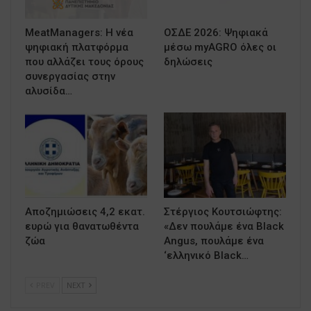
MeatManagers: Η νέα
ΟΣΔΕ 2026: Ψηφιακά
ψηφιακή πλατφόρμα
μέσω myAGRO όλες οι
που αλλάζει τους όρους
δηλώσεις
συνεργασίας στην
αλυσίδα…
Αποζημιώσεις 4,2 εκατ.
Στέργιος Κουτσιώφτης:
ευρώ για θανατωθέντα
«Δεν πουλάμε ένα Black
ζώα
Angus, πουλάμε ένα
‘ελληνικό Black…
PREV
NEXT