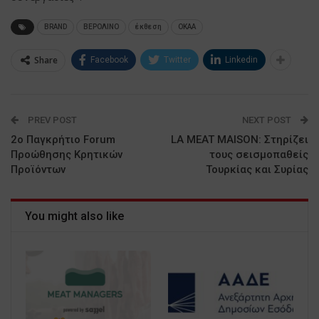
BRAND
ΒΕΡΟΛΙΝΟ
έκθεση
ΟΚΑΑ
Share
Facebook
Twitter
Linkedin
PREV POST
NEXT POST
2ο Παγκρήτιο Forum
LA MEAT MAISON: Στηρίζει
Προώθησης Κρητικών
τους σεισμοπαθείς
Προϊόντων
Τουρκίας και Συρίας
You might also like