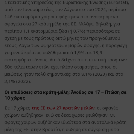
Στατιστικής Υπηρεσίας της Ευρωπαϊκής Ένωσης (Eurostat),
από τον Ιανουάριο έως τον Αύγουστο του 2024, περίπου
146 εκατομμύρια χοίροι σφάχτηκαν στα αναφερόμενα
σφαγεία στα 27 κράτη μέλη της ΕΕ. Μιλάμε, δηλαδή, για
περίπου 1,1 εκατομμύρια ζώα (ή 0,7%) περισσότερα σε
σχέση με τους πρώτους οκτώ μήνες του προηγούμενου
έτους. Λόγω των υψηλότερων βαρών σφαγής, η παραγωγή
χοιρινού κρέατος αυξήθηκε κατά 1,9%, σε 13,9
εκατομμύρια τόνους. Αυτό δείχνει ότι η πτωτική τάση των
δύο τελευταίων ετών έχει πλέον σταματήσει, όπου οι
μειώσεις ήταν πολύ σημαντικές: στο 8,1% (2023) και στο
3,1% (2022).
Οι επιδόσεις στα κράτη-μέλη: Άνοδος σε 17 – Πτώση σε
10 χώρες
Σε 17 χώρες
της ΕΕ των 27 κρατών μελών
, οι σφαγές
χοίρων αυξήθηκαν, ενώ σε δέκα χώρες μειώθηκαν. Οι
σφαγές χοίρων αυξήθηκαν ιδιαίτερα στα ανατολικά κράτη
μέλη της ΕΕ: στην Κροατία, η αύξηση σε σύγκριση με το