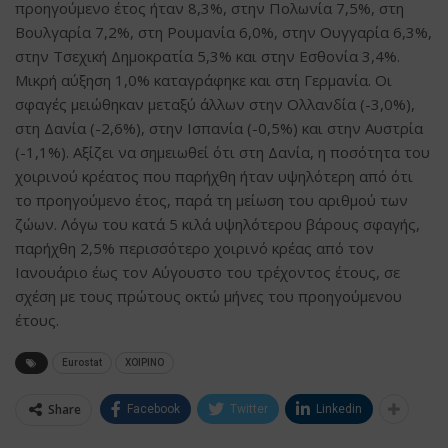
προηγούμενο έτος ήταν 8,3%, στην Πολωνία 7,5%, στη
Βουλγαρία 7,2%, στη Ρουμανία 6,0%, στην Ουγγαρία 6,3%,
στην Τσεχική Δημοκρατία 5,3% και στην Εσθονία 3,4%.
Μικρή αύξηση 1,0% καταγράφηκε και στη Γερμανία. Οι
σφαγές μειώθηκαν μεταξύ άλλων στην Ολλανδία (-3,0%),
στη Δανία (-2,6%), στην Ισπανία (-0,5%) και στην Αυστρία
(-1,1%). Αξίζει να σημειωθεί ότι στη Δανία, η ποσότητα του
χοιρινού κρέατος που παρήχθη ήταν υψηλότερη από ότι
το προηγούμενο έτος, παρά τη μείωση του αριθμού των
ζώων. Λόγω του κατά 5 κιλά υψηλότερου βάρους σφαγής,
παρήχθη 2,5% περισσότερο χοιρινό κρέας από τον
Ιανουάριο έως τον Αύγουστο του τρέχοντος έτους, σε
σχέση με τους πρώτους οκτώ μήνες του προηγούμενου
έτους.
Eurostat
ΧΟΙΡΙΝΟ
Share
Facebook
Twitter
Linkedin