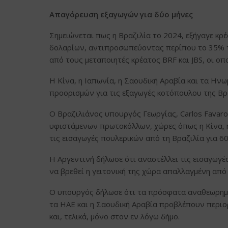
Απαγόρευση εξαγωγών για δύο μήνες
Σημειώνεται πως η Βραζιλία το 2024, εξήγαγε κ
δολαρίων, αντιπροσωπεύοντας περίπου το 35% τ
από τους μεταποιητές κρέατος BRF και JBS, οι οπ
Η Κίνα, η Ιαπωνία, η Σαουδική Αραβία και τα Ην
προορισμών για τις εξαγωγές κοτόπουλου της Βρ
Ο Βραζιλιάνος υπουργός Γεωργίας, Carlos Favar
υφιστάμενων πρωτοκόλλων, χώρες όπως η Κίνα, 
τις εισαγωγές πουλερικών από τη Βραζιλία για 60
Η Αργεντινή δήλωσε ότι αναστέλλει τις εισαγωγ
να βρεθεί η γειτονική της χώρα απαλλαγμένη από
Ο υπουργός δήλωσε ότι τα πρόσφατα αναθεωρημέ
τα ΗΑΕ και η Σαουδική Αραβία προβλέπουν περιο
και, τελικά, μόνο στον εν λόγω δήμο.