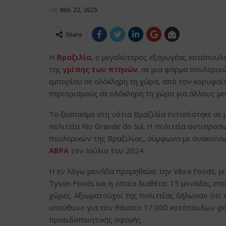
On
Μάι 22, 2025
Share
Η
Βραζιλία
, ο μεγαλύτερος εξαγωγέας κοτόπουλ
της
γρίπης των πτηνών
, σε μια φάρμα πουλερι
εμπορίου σε ολόκληρη τη χώρα, από τον κορυφαίο
περιορισμούς σε ολόκληρη τη χώρα για άλλους μ
Το ξέσπασμα στη νότια Βραζιλία εντοπίστηκε σε
πολιτεία Rio Grande do Sul. Η πολιτεία αντιπρο
πουλερικών της Βραζιλίας, σύμφωνα με ανακοίνω
ABPA
τον Ιούλιο του 2024.
Η εν λόγω μονάδα προμηθεύει την Vibra Foods, μ
Tyson Foods και η οποία διαθέτει 15 μονάδες επ
χώρες. Αξιωματούχοι της πολιτείας δήλωσαν ότι
υπεύθυνο για τον θάνατο 17.000 κοτόπουλων φάρ
προειδοποιητικής σφαγής.