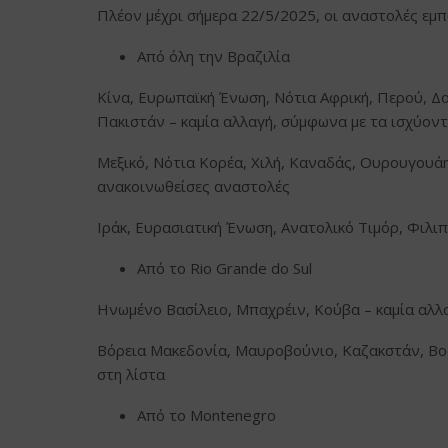
Πλέον μέχρι σήμερα 22/5/2025, οι αναστολές εμπ
Από όλη την Βραζιλία
Κίνα, Ευρωπαϊκή Ένωση, Νότια Αφρική, Περού, Δο
Πακιστάν – καμία αλλαγή, σύμφωνα με τα ισχύον
Μεξικό, Νότια Κορέα, Χιλή, Καναδάς, Ουρουγουάη
ανακοινωθείσες αναστολές
Ιράκ, Ευρασιατική Ένωση, Ανατολικό Τιμόρ, Φιλι
Από το Rio Grande do Sul
Ηνωμένο Βασίλειο, Μπαχρέιν, Κούβα – καμία αλλ
Βόρεια Μακεδονία, Μαυροβούνιο, Καζακστάν, Βο
στη λίστα
Από το Montenegro