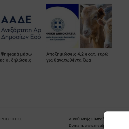
 Ψηφιακά μέσω
Αποζημιώσεις 4,2 εκατ. ευρώ
ς οι δηλώσεις
για θανατωθέντα ζώα
ΠΡΟΣΩΠΗ ΙΚΕ
Διευθυντής Σύνταξης:
ΑΘΑΝΑΣΙΟ
Domain
:
www.meatplace.gr