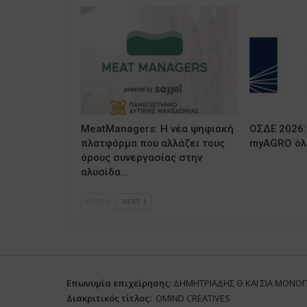
MeatManagers: Η νέα ψηφιακή
ΟΣΔΕ 2026:
πλατφόρμα που αλλάζει τους
myAGRO όλε
όρους συνεργασίας στην
αλυσίδα…
PREV
NEXT
Επωνυμία επιχείρησης:
ΔΗΜΗΤΡΙΑΔΗΣ Θ ΚΑΙ ΣΙΑ ΜΟΝΟ
Διακριτικός τίτλος:
ΟΜΙΝD CREATIVES