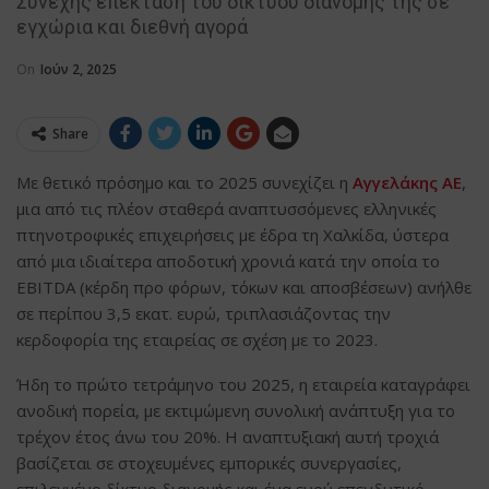
Συνεχής επέκταση του δικτύου διανομής της σε
εγχώρια και διεθνή αγορά
On
Ιούν 2, 2025
Share
Με θετικό πρόσημο και το 2025 συνεχίζει η
Αγγελάκης ΑΕ
,
μια από τις πλέον σταθερά αναπτυσσόμενες ελληνικές
πτηνοτροφικές επιχειρήσεις με έδρα τη Χαλκίδα, ύστερα
από μια ιδιαίτερα αποδοτική χρονιά κατά την οποία το
EBITDA (κέρδη προ φόρων, τόκων και αποσβέσεων) ανήλθε
σε περίπου 3,5 εκατ. ευρώ, τριπλασιάζοντας την
κερδοφορία της εταιρείας σε σχέση με το 2023.
Ήδη το πρώτο τετράμηνο του 2025, η εταιρεία καταγράφει
ανοδική πορεία, με εκτιμώμενη συνολική ανάπτυξη για το
τρέχον έτος άνω του 20%. Η αναπτυξιακή αυτή τροχιά
βασίζεται σε στοχευμένες εμπορικές συνεργασίες,
επιλεγμένο δίκτυο διανομής και ένα ευρύ επενδυτικό