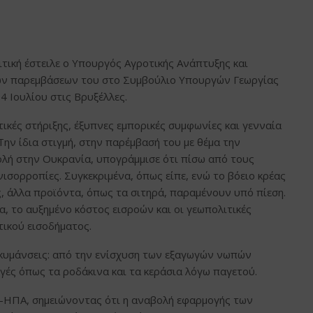
ιτική έστειλε ο Υπουργός Αγροτικής Ανάπτυξης και
 των παρεμβάσεων του στο Συμβούλιο Υπουργών Γεωργίας
14 Ιουλίου στις Βρυξέλλες.
κές στήριξης, έξυπνες εμπορικές συμφωνίες και γενναία
Την ίδια στιγμή, στην παρέμβασή του με θέμα την
λή στην Ουκρανία, υπογράμμισε ότι πίσω από τους
σορροπίες. Συγκεκριμένα, όπως είπε, ενώ το βόειο κρέας
ς, άλλα προϊόντα, όπως τα σιτηρά, παραμένουν υπό πίεση.
α, το αυξημένο κόστος εισροών και οι γεωπολιτικές
τικού εισοδήματος.
ιακυμάνσεις: από την ενίσχυση των εξαγωγών νωπών
γές όπως τα ροδάκινα και τα κεράσια λόγω παγετού.
Ε.–ΗΠΑ, σημειώνοντας ότι η αναβολή εφαρμογής των