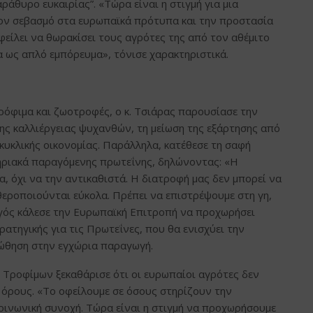
άθυρο ευκαιρίας”. «Τώρα είναι η στιγμή για μια
τον σεβασμό στα ευρωπαϊκά πρότυπα και την προστασία
ίλει να θωρακίσει τους αγρότες της από τον αθέμιτο
α ως απλό εμπόρευμα», τόνισε χαρακτηριστικά.
τρόφιμα και ζωοτροφές, ο κ. Τσιάρας παρουσίασε την
της καλλιέργειας ψυχανθών, τη μείωση της εξάρτησης από
 κυκλικής οικονομίας. Παράλληλα, κατέθεσε τη σαφή
τηριακά παραγόμενης πρωτεΐνης, δηλώνοντας: «Η
α, όχι να την αντικαθιστά. Η διατροφή μας δεν μπορεί να
εροποιούνται εύκολα. Πρέπει να επιστρέψουμε στη γη,
γός κάλεσε την Ευρωπαϊκή Επιτροπή να προχωρήσει
ατηγικής για τις Πρωτεΐνες, που θα ενισχύει την
ι ώθηση στην εγχώρια παραγωγή.
 Τροφίμων ξεκαθάρισε ότι οι ευρωπαίοι αγρότες δεν
 όρους. «Το οφείλουμε σε όσους στηρίζουν την
κοινωνική συνοχή. Τώρα είναι η στιγμή να προχωρήσουμε