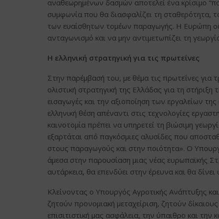
αναθεωρημένων δασμών αποτελεί ένα κρίσιμο “παρ
συμφωνία που θα διασφαλίζει τη σταθερότητα, 
των ευαίσθητων τομέων παραγωγής. Η Ευρώπη οφε
ανταγωνισμό και να μην αντιμετωπίζει τη γεωργί
Η ελληνική στρατηγική για τις πρωτεΐνες
Στην παρέμβασή του, με θέμα τις πρωτεΐνες για 
ολιστική στρατηγική της Ελλάδας για τη στήριξη 
εισαγωγές και την αξιοποίηση των εργαλείων της
ελληνική θέση απέναντι στις τεχνολογίες εργασ
καινοτομία πρέπει να υπηρετεί τη βιώσιμη γεωργί
εξαρτάται από παγκόσμιες αλυσίδες που αποσταθ
στους παραγωγούς και στην ποιότητα». Ο Υπουρ
άμεσα στην παρουσίαση μιας νέας ευρωπαϊκής Στρ
αυτάρκεια, θα επενδύει στην έρευνα και θα δίνε
Κλείνοντας ο Υπουργός Αγροτικής Ανάπτυξης και
ζητούν προνομιακή μεταχείριση, ζητούν δίκαιους
επισιτιστική μας ασφάλεια, την ύπαιθρο και την 