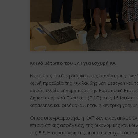
Κοινό μέτωπο του ΕΛΚ για ισχυρή ΚΑΠ
Νωρίτερα, κατά τη διάρκεια της συνάντησης των
κοινή προεδρία της Φινλανδής Sari Essayah και
σαφές, ενιαίο μήνυμα προς την Ευρωπαϊκή Επιτρ
Δημοσιονομικού Πλαισίου (ΠΔΠ) στις 16 Ιουλίου:
κατάλληλα και φιλόδοξα», ήταν η κεντρική γραμμ
Όπως υπογραμμίστηκε, η ΚΑΠ δεν είναι απλώς ένα
επισιτιστικής ασφάλειας, της οικονομικής και κο
της Ε.Ε. Η στρατηγική της σημασία ενισχύεται α