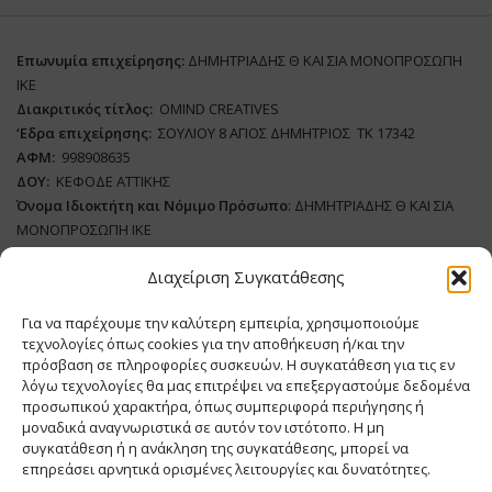
Επωνυμία επιχείρησης:
ΔΗΜΗΤΡΙΑΔΗΣ Θ ΚΑΙ ΣΙΑ ΜΟΝΟΠΡΟΣΩΠΗ
ΙΚΕ
Διακριτικός τίτλος:
ΟΜΙΝD CREATIVES
‘
E
δρα επιχείρησης:
ΣΟΥΛΙΟΥ 8 ΑΓΙΟΣ ΔΗΜΗΤΡΙΟΣ ΤΚ 17342
ΑΦΜ:
998908635
ΔΟΥ:
ΚΕΦΟΔΕ ΑΤΤΙΚΗΣ
Όνομα Ιδιοκτήτη και Νόμιμο Πρόσωπο
: ΔΗΜΗΤΡΙΑΔΗΣ Θ ΚΑΙ ΣΙΑ
ΜΟΝΟΠΡΟΣΩΠΗ ΙΚΕ
Διαχείριση Συγκατάθεσης
Διευθυντής Σύνταξης:
ΑΘΑΝΑΣΙΟΣ ΑΝΤΩΝΙΟΥ
Domain
:
www.meatplace.gr
Για να παρέχουμε την καλύτερη εμπειρία, χρησιμοποιούμε
Δικαιούχος
Domain
:
ΔΗΜΗΤΡΙΑΔΗΣ Θ ΚΑΙ ΣΙΑ ΜΟΝΟΠΡΟΣΩΠΗ ΙΚΕ
τεχνολογίες όπως cookies για την αποθήκευση ή/και την
Διευθυντής:
ΕΥΘΥΜΙΑΤΟΥ ΜΑΡΙΑ
πρόσβαση σε πληροφορίες συσκευών. Η συγκατάθεση για τις εν
Διαχειριστής:
ΕΥΘΥΜΙΑΤΟΥ ΜΑΡΙΑ
λόγω τεχνολογίες θα μας επιτρέψει να επεξεργαστούμε δεδομένα
Δήλωση Συμμόρφωσης
προσωπικού χαρακτήρα, όπως συμπεριφορά περιήγησης ή
μοναδικά αναγνωριστικά σε αυτόν τον ιστότοπο. Η μη
συγκατάθεση ή η ανάκληση της συγκατάθεσης, μπορεί να
επηρεάσει αρνητικά ορισμένες λειτουργίες και δυνατότητες.