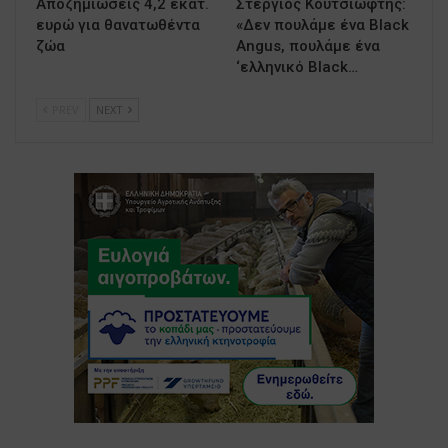
Αποζημιώσεις 4,2 εκατ.
Στέργιος Κουτσιώφτης:
ευρώ για θανατωθέντα
«Δεν πουλάμε ένα Black
ζώα
Angus, πουλάμε ένα
‘ελληνικό Black…
PREV
NEXT