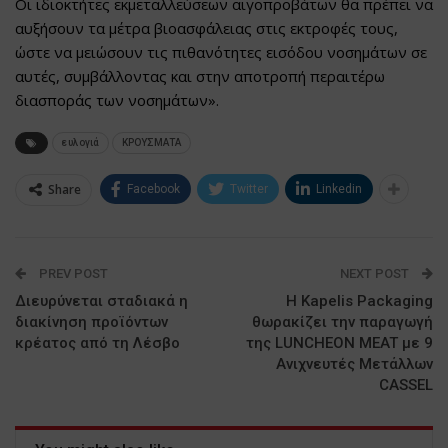
Οι ιδιοκτήτες εκμεταλλεύσεων αιγοπροβάτων θα πρέπει να
αυξήσουν τα μέτρα βιοασφάλειας στις εκτροφές τους,
ώστε να μειώσουν τις πιθανότητες εισόδου νοσημάτων σε
αυτές, συμβάλλοντας και στην αποτροπή περαιτέρω
διασποράς των νοσημάτων».
ευλογιά
ΚΡΟΥΣΜΑΤΑ
Share
Facebook
Twitter
Linkedin
PREV POST
NEXT POST
Διευρύνεται σταδιακά η
Η Kapelis Packaging
διακίνηση προϊόντων
θωρακίζει την παραγωγή
κρέατος από τη Λέσβο
της LUNCHEON MEAT με 9
Ανιχνευτές Μετάλλων
CASSEL