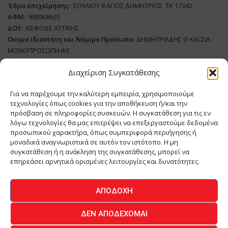
‘
E
δρα επιχείρησης:
ΣΟΥΛΙΟΥ 8 ΑΓΙΟΣ ΔΗΜΗΤΡΙΟΣ ΤΚ 17342
ΑΦΜ:
998908635
ΔΟΥ:
ΚΕΦΟΔΕ ΑΤΤΙΚΗΣ
Όνομα Ιδιοκτήτη και Νόμιμο Πρόσωπο
: ΔΗΜΗΤΡΙΑΔΗΣ Θ ΚΑΙ ΣΙΑ
ΜΟΝΟΠΡΟΣΩΠΗ ΙΚΕ
Διαχείριση Συγκατάθεσης
Διευθυντής Σύνταξης:
ΑΘΑΝΑΣΙΟΣ ΑΝΤΩΝΙΟΥ
Domain
:
www.meatplace.gr
Για να παρέχουμε την καλύτερη εμπειρία, χρησιμοποιούμε
Δικαιούχος
Domain
:
ΔΗΜΗΤΡΙΑΔΗΣ Θ ΚΑΙ ΣΙΑ ΜΟΝΟΠΡΟΣΩΠΗ ΙΚΕ
τεχνολογίες όπως cookies για την αποθήκευση ή/και την
Διευθυντής:
ΕΥΘΥΜΙΑΤΟΥ ΜΑΡΙΑ
πρόσβαση σε πληροφορίες συσκευών. Η συγκατάθεση για τις εν
Διαχειριστής:
ΕΥΘΥΜΙΑΤΟΥ ΜΑΡΙΑ
λόγω τεχνολογίες θα μας επιτρέψει να επεξεργαστούμε δεδομένα
Δήλωση Συμμόρφωσης
προσωπικού χαρακτήρα, όπως συμπεριφορά περιήγησης ή
μοναδικά αναγνωριστικά σε αυτόν τον ιστότοπο. Η μη
συγκατάθεση ή η ανάκληση της συγκατάθεσης, μπορεί να
επηρεάσει αρνητικά ορισμένες λειτουργίες και δυνατότητες.
ΑΡΧΙΚΗ
ΕΙΔΗΣΕΙΣ
ΒΙΟΜΗΧΑΝΙΑ
ΚΤΗΝΟΤΡΟΦΙΑ
ΑΠΟΔΟΧΉ
ΚΡΕΟΠΩΛΕΙΟ
ΠΕΡΙΟΔΙΚΟ ΜΕΑΤ PLACE
MEAT DAYS
ΔΕΝ ΑΠΟΔΈΧΟΜΑΙ
ΕΠΙΚΟΙΝΩΝΙΑ