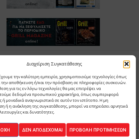
Σ ΑΝΤΩΝΙΟΥ
Διαχείριση Συγκατάθεσης
έχουμε την καλύτερη εμπειρία, χρησιμοποιούμε τεχνολογίες όπως
Σ Θ ΚΑΙ ΣΙΑ ΜΟΝΟΠΡΟΣΩΠΗ ΙΚΕ
α την αποθήκευση ή/και την πρόσβαση σε πληροφορίες συσκευών.
Α
εση για τις εν λόγω τεχνολογίες θα μας επιτρέψει να
ΙΑ
τούμε δεδομένα προσωπικού χαρακτήρα, όπως συμπεριφορά
 ή μοναδικά αναγνωριστικά σε αυτόν τον ιστότοπο. Η μη
η ή η ανάκληση της συγκατάθεσης, μπορεί να επηρεάσει αρνητικά
λειτουργίες και δυνατότητες.
ΔΟΧΉ
ΔΕΝ ΑΠΟΔΈΧΟΜΑΙ
ΠΡΟΒΟΛΉ ΠΡΟΤΙΜΉΣΕΩΝ
ΚΟΙΝΩΝΙΑ