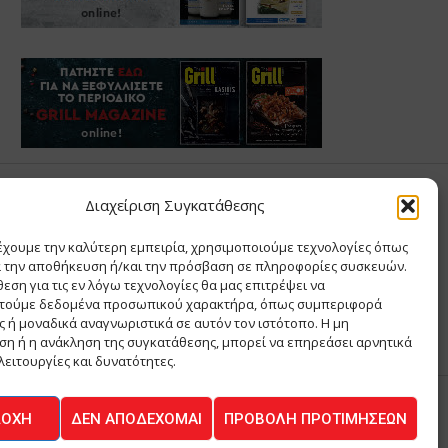
Σ ΑΝΤΩΝΙΟΥ
Διαχείριση Συγκατάθεσης
έχουμε την καλύτερη εμπειρία, χρησιμοποιούμε τεχνολογίες όπως
Σ Θ ΚΑΙ ΣΙΑ ΜΟΝΟΠΡΟΣΩΠΗ ΙΚΕ
α την αποθήκευση ή/και την πρόσβαση σε πληροφορίες συσκευών.
Α
εση για τις εν λόγω τεχνολογίες θα μας επιτρέψει να
ΙΑ
τούμε δεδομένα προσωπικού χαρακτήρα, όπως συμπεριφορά
 ή μοναδικά αναγνωριστικά σε αυτόν τον ιστότοπο. Η μη
η ή η ανάκληση της συγκατάθεσης, μπορεί να επηρεάσει αρνητικά
λειτουργίες και δυνατότητες.
ΔΟΧΉ
ΔΕΝ ΑΠΟΔΈΧΟΜΑΙ
ΠΡΟΒΟΛΉ ΠΡΟΤΙΜΉΣΕΩΝ
ΚΟΙΝΩΝΙΑ