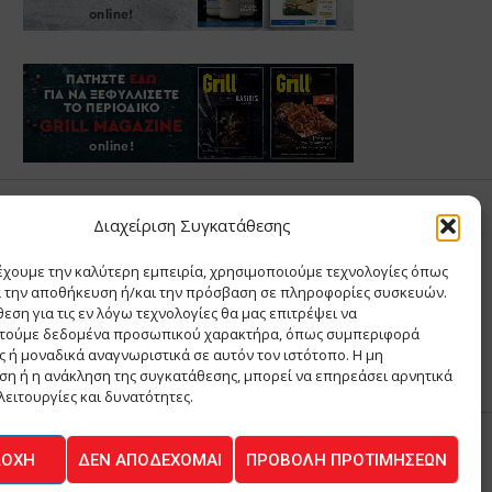
Σ ΑΝΤΩΝΙΟΥ
Διαχείριση Συγκατάθεσης
έχουμε την καλύτερη εμπειρία, χρησιμοποιούμε τεχνολογίες όπως
Σ Θ ΚΑΙ ΣΙΑ ΜΟΝΟΠΡΟΣΩΠΗ ΙΚΕ
α την αποθήκευση ή/και την πρόσβαση σε πληροφορίες συσκευών.
Α
εση για τις εν λόγω τεχνολογίες θα μας επιτρέψει να
ΙΑ
τούμε δεδομένα προσωπικού χαρακτήρα, όπως συμπεριφορά
 ή μοναδικά αναγνωριστικά σε αυτόν τον ιστότοπο. Η μη
η ή η ανάκληση της συγκατάθεσης, μπορεί να επηρεάσει αρνητικά
λειτουργίες και δυνατότητες.
ΔΟΧΉ
ΔΕΝ ΑΠΟΔΈΧΟΜΑΙ
ΠΡΟΒΟΛΉ ΠΡΟΤΙΜΉΣΕΩΝ
ΚΟΙΝΩΝΙΑ