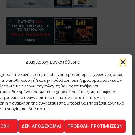
Σ ΑΝΤΩΝΙΟΥ
Διαχείριση Συγκατάθεσης
έχουμε την καλύτερη εμπειρία, χρησιμοποιούμε τεχνολογίες όπως
Σ Θ ΚΑΙ ΣΙΑ ΜΟΝΟΠΡΟΣΩΠΗ ΙΚΕ
α την αποθήκευση ή/και την πρόσβαση σε πληροφορίες συσκευών.
Α
εση για τις εν λόγω τεχνολογίες θα μας επιτρέψει να
ΙΑ
τούμε δεδομένα προσωπικού χαρακτήρα, όπως συμπεριφορά
 ή μοναδικά αναγνωριστικά σε αυτόν τον ιστότοπο. Η μη
η ή η ανάκληση της συγκατάθεσης, μπορεί να επηρεάσει αρνητικά
λειτουργίες και δυνατότητες.
ΔΟΧΉ
ΔΕΝ ΑΠΟΔΈΧΟΜΑΙ
ΠΡΟΒΟΛΉ ΠΡΟΤΙΜΉΣΕΩΝ
ΚΟΙΝΩΝΙΑ