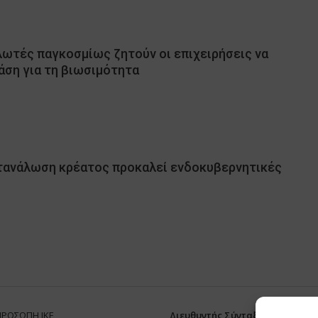
λωτές παγκοσμίως ζητούν οι επιχειρήσεις να
άση για τη βιωσιμότητα
ατανάλωση κρέατος προκαλεί ενδοκυβερνητικές
ΠΡΟΣΩΠΗ ΙΚΕ
Διευθυντής Σύνταξης:
ΑΘΑΝΑΣΙΟ