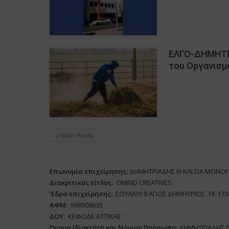
ΕΛΓΟ-ΔΗΜΗΤΡΑ
του Οργανισμ
Older Posts
Επωνυμία επιχείρησης:
ΔΗΜΗΤΡΙΑΔΗΣ Θ ΚΑΙ ΣΙΑ ΜΟΝΟ
Διακριτικός τίτλος:
ΟΜΙΝD CREATIVES
‘
E
δρα επιχείρησης:
ΣΟΥΛΙΟΥ 8 ΑΓΙΟΣ ΔΗΜΗΤΡΙΟΣ ΤΚ 173
ΑΦΜ:
998908635
ΔΟΥ:
ΚΕΦΟΔΕ ΑΤΤΙΚΗΣ
Όνομα Ιδιοκτήτη και Νόμιμο Πρόσωπο
: ΔΗΜΗΤΡΙΑΔΗΣ 