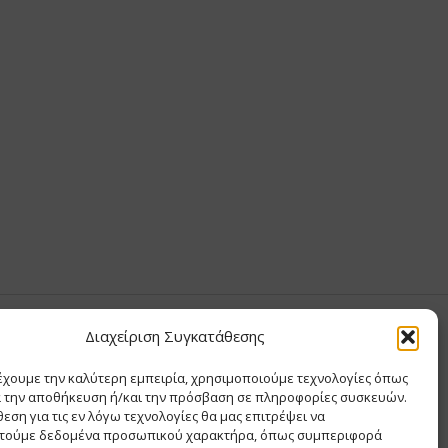
Σ ΑΝΤΩΝΙΟΥ
Διαχείριση Συγκατάθεσης
έχουμε την καλύτερη εμπειρία, χρησιμοποιούμε τεχνολογίες όπως
Σ Θ ΚΑΙ ΣΙΑ ΜΟΝΟΠΡΟΣΩΠΗ ΙΚΕ
α την αποθήκευση ή/και την πρόσβαση σε πληροφορίες συσκευών.
Α
εση για τις εν λόγω τεχνολογίες θα μας επιτρέψει να
ΙΑ
τούμε δεδομένα προσωπικού χαρακτήρα, όπως συμπεριφορά