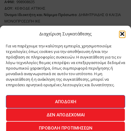
ΑΦΜ:
998908635
ΔΟΥ:
ΚΕΦΟΔΕ ΑΤΤΙΚΗΣ
Όνομα Ιδιοκτήτη και Νόμιμο Πρόσωπο
: ΔΗΜΗΤΡΙΑΔΗΣ Θ ΚΑΙ ΣΙΑ
ΜΟΝΟΠΡΟΣΩΠΗ ΙΚΕ
Διαχείριση Συγκατάθεσης
Διευθυντής Σύνταξης:
ΑΘΑΝΑΣΙΟΣ ΑΝΤΩΝΙΟΥ
Domain
:
www.meatplace.gr
Για να παρέχουμε την καλύτερη εμπειρία, χρησιμοποιούμε
Δικαιούχος
Domain
:
ΔΗΜΗΤΡΙΑΔΗΣ Θ ΚΑΙ ΣΙΑ ΜΟΝΟΠΡΟΣΩΠΗ ΙΚΕ
τεχνολογίες όπως cookies για την αποθήκευση ή/και την
Διευθυντής:
ΕΥΘΥΜΙΑΤΟΥ ΜΑΡΙΑ
πρόσβαση σε πληροφορίες συσκευών. Η συγκατάθεση για τις εν
Διαχειριστής:
ΕΥΘΥΜΙΑΤΟΥ ΜΑΡΙΑ
λόγω τεχνολογίες θα μας επιτρέψει να επεξεργαστούμε δεδομένα
Δήλωση Συμμόρφωσης
προσωπικού χαρακτήρα, όπως συμπεριφορά περιήγησης ή
μοναδικά αναγνωριστικά σε αυτόν τον ιστότοπο. Η μη
συγκατάθεση ή η ανάκληση της συγκατάθεσης, μπορεί να
επηρεάσει αρνητικά ορισμένες λειτουργίες και δυνατότητες.
ΑΡΧΙΚΗ
ΕΙΔΗΣΕΙΣ
ΒΙΟΜΗΧΑΝΙΑ
ΚΤΗΝΟΤΡΟΦΙΑ
ΑΠΟΔΟΧΉ
ΚΡΕΟΠΩΛΕΙΟ
ΠΕΡΙΟΔΙΚΟ ΜΕΑΤ PLACE
MEAT DAYS
ΔΕΝ ΑΠΟΔΈΧΟΜΑΙ
ΕΠΙΚΟΙΝΩΝΙΑ
ΠΡΟΒΟΛΉ ΠΡΟΤΙΜΉΣΕΩΝ
O.MIND CREATIVES
© 2026 - All Rights Reserved -
Πολιτική Απορρήτου