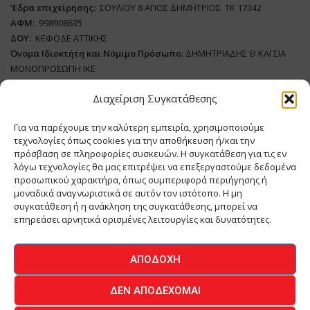
‘
E
δρα επιχείρησης:
ΣΟΥΛΙΟΥ 8 ΑΓΙΟΣ ΔΗΜΗΤΡΙΟΣ ΤΚ 17342
ΑΦΜ:
998908635
ΔΟΥ:
ΚΕΦΟΔΕ ΑΤΤΙΚΗΣ
Όνομα Ιδιοκτήτη και Νόμιμο Πρόσωπο
: ΔΗΜΗΤΡΙΑΔΗΣ Θ ΚΑΙ ΣΙΑ
ΜΟΝΟΠΡΟΣΩΠΗ ΙΚΕ
Διαχείριση Συγκατάθεσης
Διευθυντής Σύνταξης:
ΑΘΑΝΑΣΙΟΣ ΑΝΤΩΝΙΟΥ
Domain
:
www.meatplace.gr
Για να παρέχουμε την καλύτερη εμπειρία, χρησιμοποιούμε
Δικαιούχος
Domain
:
ΔΗΜΗΤΡΙΑΔΗΣ Θ ΚΑΙ ΣΙΑ ΜΟΝΟΠΡΟΣΩΠΗ ΙΚΕ
τεχνολογίες όπως cookies για την αποθήκευση ή/και την
Διευθυντής:
ΕΥΘΥΜΙΑΤΟΥ ΜΑΡΙΑ
πρόσβαση σε πληροφορίες συσκευών. Η συγκατάθεση για τις εν
Διαχειριστής:
ΕΥΘΥΜΙΑΤΟΥ ΜΑΡΙΑ
λόγω τεχνολογίες θα μας επιτρέψει να επεξεργαστούμε δεδομένα
Δήλωση Συμμόρφωσης
προσωπικού χαρακτήρα, όπως συμπεριφορά περιήγησης ή
μοναδικά αναγνωριστικά σε αυτόν τον ιστότοπο. Η μη
συγκατάθεση ή η ανάκληση της συγκατάθεσης, μπορεί να
επηρεάσει αρνητικά ορισμένες λειτουργίες και δυνατότητες.
ΑΡΧΙΚΗ
ΕΙΔΗΣΕΙΣ
ΒΙΟΜΗΧΑΝΙΑ
ΚΤΗΝΟΤΡΟΦΙΑ
ΑΠΟΔΟΧΉ
ΚΡΕΟΠΩΛΕΙΟ
ΠΕΡΙΟΔΙΚΟ ΜΕΑΤ PLACE
MEAT DAYS
ΔΕΝ ΑΠΟΔΈΧΟΜΑΙ
ΕΠΙΚΟΙΝΩΝΙΑ