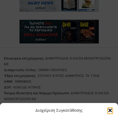
Επωνυμία επιχείρησης:
ΔΗΜΗΤΡΙΑΔΗΣ Θ ΚΑΙ ΣΙΑ ΜΟΝΟΠΡΟΣΩΠΗ
ΙΚΕ
Διακριτικός τίτλος:
ΟΜΙΝD CREATIVES
‘
E
δρα επιχείρησης:
ΣΟΥΛΙΟΥ 8 ΑΓΙΟΣ ΔΗΜΗΤΡΙΟΣ ΤΚ 17342
ΑΦΜ:
998908635
ΔΟΥ:
ΚΕΦΟΔΕ ΑΤΤΙΚΗΣ
Όνομα Ιδιοκτήτη και Νόμιμο Πρόσωπο
: ΔΗΜΗΤΡΙΑΔΗΣ Θ ΚΑΙ ΣΙΑ
ΜΟΝΟΠΡΟΣΩΠΗ ΙΚΕ
Διαχείριση Συγκατάθεσης
Διευθυντής Σύνταξης:
ΑΘΑΝΑΣΙΟΣ ΑΝΤΩΝΙΟΥ
Domain
:
www.meatplace.gr