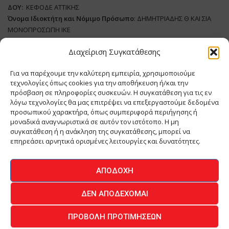
ΔΟΥ:
ΚΕΦΟΔΕ ΑΤΤΙΚΗΣ
Όνομα Ιδιοκτήτη και Νόμιμο Πρόσωπο
: ΔΗΜΗΤΡΙΑΔΗΣ Θ ΚΑΙ ΣΙΑ
ΜΟΝΟΠΡΟΣΩΠΗ ΙΚΕ
Διαχείριση Συγκατάθεσης
Διευθυντής Σύνταξης:
ΑΘΑΝΑΣΙΟΣ ΑΝΤΩΝΙΟΥ
Domain
:
www.meatplace.gr
Για να παρέχουμε την καλύτερη εμπειρία, χρησιμοποιούμε
Δικαιούχος
Domain
:
ΔΗΜΗΤΡΙΑΔΗΣ Θ ΚΑΙ ΣΙΑ ΜΟΝΟΠΡΟΣΩΠΗ ΙΚΕ
τεχνολογίες όπως cookies για την αποθήκευση ή/και την
Διευθυντής:
ΕΥΘΥΜΙΑΤΟΥ ΜΑΡΙΑ
πρόσβαση σε πληροφορίες συσκευών. Η συγκατάθεση για τις εν
Διαχειριστής:
ΕΥΘΥΜΙΑΤΟΥ ΜΑΡΙΑ
λόγω τεχνολογίες θα μας επιτρέψει να επεξεργαστούμε δεδομένα
Δήλωση Συμμόρφωσης
προσωπικού χαρακτήρα, όπως συμπεριφορά περιήγησης ή
μοναδικά αναγνωριστικά σε αυτόν τον ιστότοπο. Η μη
συγκατάθεση ή η ανάκληση της συγκατάθεσης, μπορεί να
επηρεάσει αρνητικά ορισμένες λειτουργίες και δυνατότητες.
ΑΡΧΙΚΗ
ΕΙΔΗΣΕΙΣ
ΒΙΟΜΗΧΑΝΙΑ
ΚΤΗΝΟΤΡΟΦΙΑ
ΑΠΟΔΟΧΉ
ΚΡΕΟΠΩΛΕΙΟ
ΠΕΡΙΟΔΙΚΟ ΜΕΑΤ PLACE
MEAT DAYS
ΔΕΝ ΑΠΟΔΈΧΟΜΑΙ
ΕΠΙΚΟΙΝΩΝΙΑ
ΠΡΟΒΟΛΉ ΠΡΟΤΙΜΉΣΕΩΝ
O.MIND CREATIVES
© 2026 - All Rights Reserved -
Πολιτική Απορρήτου