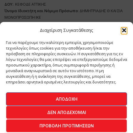
ΔΟΥ:
ΚΕΦΟΔΕ ΑΤΤΙΚΗΣ
Όνομα Ιδιοκτήτη και Νόμιμο Πρόσωπο
: ΔΗΜΗΤΡΙΑΔΗΣ Θ ΚΑΙ ΣΙΑ
ΜΟΝΟΠΡΟΣΩΠΗ ΙΚΕ
Διαχείριση Συγκατάθεσης
Διευθυντής Σύνταξης:
ΑΘΑΝΑΣΙΟΣ ΑΝΤΩΝΙΟΥ
Domain
:
www.meatplace.gr
Για να παρέχουμε την καλύτερη εμπειρία, χρησιμοποιούμε
Δικαιούχος
Domain
:
ΔΗΜΗΤΡΙΑΔΗΣ Θ ΚΑΙ ΣΙΑ ΜΟΝΟΠΡΟΣΩΠΗ ΙΚΕ
τεχνολογίες όπως cookies για την αποθήκευση ή/και την
Διευθυντής:
ΕΥΘΥΜΙΑΤΟΥ ΜΑΡΙΑ
πρόσβαση σε πληροφορίες συσκευών. Η συγκατάθεση για τις εν
Διαχειριστής:
ΕΥΘΥΜΙΑΤΟΥ ΜΑΡΙΑ
λόγω τεχνολογίες θα μας επιτρέψει να επεξεργαστούμε δεδομένα
Δήλωση Συμμόρφωσης
προσωπικού χαρακτήρα, όπως συμπεριφορά περιήγησης ή
μοναδικά αναγνωριστικά σε αυτόν τον ιστότοπο. Η μη
συγκατάθεση ή η ανάκληση της συγκατάθεσης, μπορεί να
επηρεάσει αρνητικά ορισμένες λειτουργίες και δυνατότητες.
ΑΡΧΙΚΗ
ΕΙΔΗΣΕΙΣ
ΒΙΟΜΗΧΑΝΙΑ
ΚΤΗΝΟΤΡΟΦΙΑ
ΑΠΟΔΟΧΉ
ΚΡΕΟΠΩΛΕΙΟ
ΠΕΡΙΟΔΙΚΟ ΜΕΑΤ PLACE
MEAT DAYS
ΔΕΝ ΑΠΟΔΈΧΟΜΑΙ
ΕΠΙΚΟΙΝΩΝΙΑ
ΠΡΟΒΟΛΉ ΠΡΟΤΙΜΉΣΕΩΝ
O.MIND CREATIVES
© 2026 - All Rights Reserved -
Πολιτική Απορρήτου