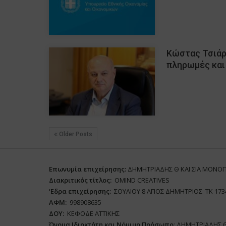
Κώστας Τσιάρ
πληρωμές και
Older Posts
Επωνυμία επιχείρησης:
ΔΗΜΗΤΡΙΑΔΗΣ Θ ΚΑΙ ΣΙΑ ΜΟΝΟ
Διακριτικός τίτλος:
ΟΜΙΝD CREATIVES
‘
E
δρα επιχείρησης:
ΣΟΥΛΙΟΥ 8 ΑΓΙΟΣ ΔΗΜΗΤΡΙΟΣ ΤΚ 173
ΑΦΜ:
998908635
ΔΟΥ:
ΚΕΦΟΔΕ ΑΤΤΙΚΗΣ
Όνομα Ιδιοκτήτη και Νόμιμο Πρόσωπο
: ΔΗΜΗΤΡΙΑΔΗΣ 