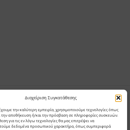
Σ ΑΝΤΩΝΙΟΥ
Διαχείριση Συγκατάθεσης
έχουμε την καλύτερη εμπειρία, χρησιμοποιούμε τεχνολογίες όπως
Σ Θ ΚΑΙ ΣΙΑ ΜΟΝΟΠΡΟΣΩΠΗ ΙΚΕ
α την αποθήκευση ή/και την πρόσβαση σε πληροφορίες συσκευών.
Α
εση για τις εν λόγω τεχνολογίες θα μας επιτρέψει να
ΙΑ
τούμε δεδομένα προσωπικού χαρακτήρα, όπως συμπεριφορά