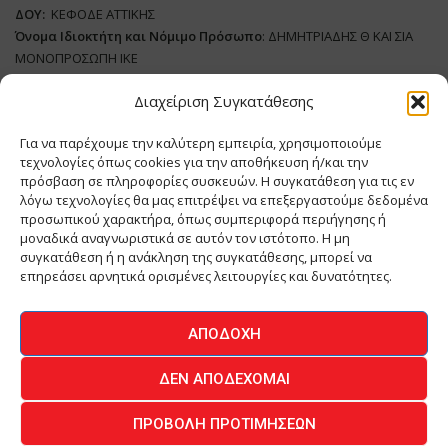
ΔΟΥ:
ΚΕΦΟΔΕ ΑΤΤΙΚΗΣ
Όνομα Ιδιοκτήτη και Νόμιμο Πρόσωπο
: ΔΗΜΗΤΡΙΑΔΗΣ Θ ΚΑΙ ΣΙΑ
ΜΟΝΟΠΡΟΣΩΠΗ ΙΚΕ
Διαχείριση Συγκατάθεσης
Διευθυντής Σύνταξης:
ΑΘΑΝΑΣΙΟΣ ΑΝΤΩΝΙΟΥ
Domain
:
www.meatplace.gr
Για να παρέχουμε την καλύτερη εμπειρία, χρησιμοποιούμε
Δικαιούχος
Domain
:
ΔΗΜΗΤΡΙΑΔΗΣ Θ ΚΑΙ ΣΙΑ ΜΟΝΟΠΡΟΣΩΠΗ ΙΚΕ
τεχνολογίες όπως cookies για την αποθήκευση ή/και την
Διευθυντής:
ΕΥΘΥΜΙΑΤΟΥ ΜΑΡΙΑ
πρόσβαση σε πληροφορίες συσκευών. Η συγκατάθεση για τις εν
Διαχειριστής:
ΕΥΘΥΜΙΑΤΟΥ ΜΑΡΙΑ
λόγω τεχνολογίες θα μας επιτρέψει να επεξεργαστούμε δεδομένα
Δήλωση Συμμόρφωσης
προσωπικού χαρακτήρα, όπως συμπεριφορά περιήγησης ή
μοναδικά αναγνωριστικά σε αυτόν τον ιστότοπο. Η μη
συγκατάθεση ή η ανάκληση της συγκατάθεσης, μπορεί να
επηρεάσει αρνητικά ορισμένες λειτουργίες και δυνατότητες.
ΑΡΧΙΚΗ
ΕΙΔΗΣΕΙΣ
ΒΙΟΜΗΧΑΝΙΑ
ΚΤΗΝΟΤΡΟΦΙΑ
ΑΠΟΔΟΧΉ
ΚΡΕΟΠΩΛΕΙΟ
ΠΕΡΙΟΔΙΚΟ ΜΕΑΤ PLACE
MEAT DAYS
ΔΕΝ ΑΠΟΔΈΧΟΜΑΙ
ΕΠΙΚΟΙΝΩΝΙΑ
ΠΡΟΒΟΛΉ ΠΡΟΤΙΜΉΣΕΩΝ
O.MIND CREATIVES
© 2026 - All Rights Reserved -
Πολιτική Απορρήτου