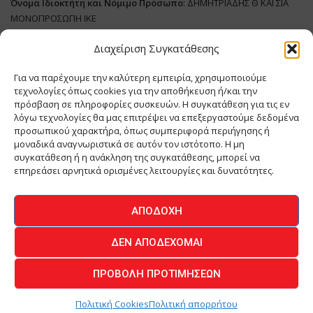
Όνομα Ιδιοκτήτη και Νόμιμο Πρόσωπο
: ΔΗΜΗΤΡΙΑΔΗΣ Θ ΚΑΙ ΣΙΑ
ΜΟΝΟΠΡΟΣΩΠΗ ΙΚΕ
Διαχείριση Συγκατάθεσης
Διευθυντής Σύνταξης:
ΑΘΑΝΑΣΙΟΣ ΑΝΤΩΝΙΟΥ
Domain
:
www.meatplace.gr
Για να παρέχουμε την καλύτερη εμπειρία, χρησιμοποιούμε
Δικαιούχος
Domain
:
ΔΗΜΗΤΡΙΑΔΗΣ Θ ΚΑΙ ΣΙΑ ΜΟΝΟΠΡΟΣΩΠΗ ΙΚΕ
τεχνολογίες όπως cookies για την αποθήκευση ή/και την
Διευθυντής:
ΕΥΘΥΜΙΑΤΟΥ ΜΑΡΙΑ
πρόσβαση σε πληροφορίες συσκευών. Η συγκατάθεση για τις εν
Διαχειριστής:
ΕΥΘΥΜΙΑΤΟΥ ΜΑΡΙΑ
λόγω τεχνολογίες θα μας επιτρέψει να επεξεργαστούμε δεδομένα
Δήλωση Συμμόρφωσης
προσωπικού χαρακτήρα, όπως συμπεριφορά περιήγησης ή
μοναδικά αναγνωριστικά σε αυτόν τον ιστότοπο. Η μη
συγκατάθεση ή η ανάκληση της συγκατάθεσης, μπορεί να
επηρεάσει αρνητικά ορισμένες λειτουργίες και δυνατότητες.
ΑΡΧΙΚΗ
ΕΙΔΗΣΕΙΣ
ΒΙΟΜΗΧΑΝΙΑ
ΚΤΗΝΟΤΡΟΦΙΑ
ΑΠΟΔΟΧΉ
ΚΡΕΟΠΩΛΕΙΟ
ΠΕΡΙΟΔΙΚΟ ΜΕΑΤ PLACE
MEAT DAYS
ΔΕΝ ΑΠΟΔΈΧΟΜΑΙ
ΕΠΙΚΟΙΝΩΝΙΑ
ΠΡΟΒΟΛΉ ΠΡΟΤΙΜΉΣΕΩΝ
O.MIND CREATIVES
© 2026 - All Rights Reserved -
Πολιτική Απορρήτου
Powered by
BYTE A COOKIE
Πολιτική Cookies
Πολιτική απορρήτου