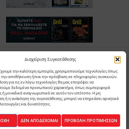
Σ ΑΝΤΩΝΙΟΥ
Διαχείριση Συγκατάθεσης
έχουμε την καλύτερη εμπειρία, χρησιμοποιούμε τεχνολογίες όπως
Σ Θ ΚΑΙ ΣΙΑ ΜΟΝΟΠΡΟΣΩΠΗ ΙΚΕ
α την αποθήκευση ή/και την πρόσβαση σε πληροφορίες συσκευών.
Α
εση για τις εν λόγω τεχνολογίες θα μας επιτρέψει να
ΙΑ
τούμε δεδομένα προσωπικού χαρακτήρα, όπως συμπεριφορά
 ή μοναδικά αναγνωριστικά σε αυτόν τον ιστότοπο. Η μη
η ή η ανάκληση της συγκατάθεσης, μπορεί να επηρεάσει αρνητικά
λειτουργίες και δυνατότητες.
ΔΟΧΉ
ΔΕΝ ΑΠΟΔΈΧΟΜΑΙ
ΠΡΟΒΟΛΉ ΠΡΟΤΙΜΉΣΕΩΝ
ΚΟΙΝΩΝΙΑ