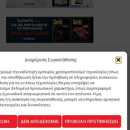
Σ ΑΝΤΩΝΙΟΥ
Διαχείριση Συγκατάθεσης
έχουμε την καλύτερη εμπειρία, χρησιμοποιούμε τεχνολογίες όπως
Σ Θ ΚΑΙ ΣΙΑ ΜΟΝΟΠΡΟΣΩΠΗ ΙΚΕ
α την αποθήκευση ή/και την πρόσβαση σε πληροφορίες συσκευών.
Α
εση για τις εν λόγω τεχνολογίες θα μας επιτρέψει να
ΙΑ
τούμε δεδομένα προσωπικού χαρακτήρα, όπως συμπεριφορά
 ή μοναδικά αναγνωριστικά σε αυτόν τον ιστότοπο. Η μη
η ή η ανάκληση της συγκατάθεσης, μπορεί να επηρεάσει αρνητικά
λειτουργίες και δυνατότητες.
ΔΟΧΉ
ΔΕΝ ΑΠΟΔΈΧΟΜΑΙ
ΠΡΟΒΟΛΉ ΠΡΟΤΙΜΉΣΕΩΝ
ΚΟΙΝΩΝΙΑ