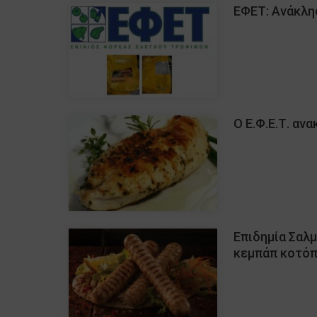
ΕΦΕΤ: Ανάκλη
Ο Ε.Φ.Ε.Τ. αν
Επιδημία Σαλ
κεμπάπ κοτό