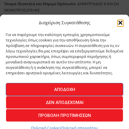
Όνομα Ιδιοκτήτη και Νόμιμο Πρόσωπο
: ΔΗΜΗΤΡΙΑΔΗΣ Θ ΚΑΙ ΣΙΑ
ΜΟΝΟΠΡΟΣΩΠΗ ΙΚΕ
Διαχείριση Συγκατάθεσης
Διευθυντής Σύνταξης:
ΑΘΑΝΑΣΙΟΣ ΑΝΤΩΝΙΟΥ
Domain
:
www.meatplace.gr
Για να παρέχουμε την καλύτερη εμπειρία, χρησιμοποιούμε
Δικαιούχος
Domain
:
ΔΗΜΗΤΡΙΑΔΗΣ Θ ΚΑΙ ΣΙΑ ΜΟΝΟΠΡΟΣΩΠΗ ΙΚΕ
τεχνολογίες όπως cookies για την αποθήκευση ή/και την
Διευθυντής:
ΕΥΘΥΜΙΑΤΟΥ ΜΑΡΙΑ
πρόσβαση σε πληροφορίες συσκευών. Η συγκατάθεση για τις εν
Διαχειριστής:
ΕΥΘΥΜΙΑΤΟΥ ΜΑΡΙΑ
λόγω τεχνολογίες θα μας επιτρέψει να επεξεργαστούμε δεδομένα
Δήλωση Συμμόρφωσης
προσωπικού χαρακτήρα, όπως συμπεριφορά περιήγησης ή
μοναδικά αναγνωριστικά σε αυτόν τον ιστότοπο. Η μη
συγκατάθεση ή η ανάκληση της συγκατάθεσης, μπορεί να
επηρεάσει αρνητικά ορισμένες λειτουργίες και δυνατότητες.
ΑΡΧΙΚΗ
ΕΙΔΗΣΕΙΣ
ΒΙΟΜΗΧΑΝΙΑ
ΚΤΗΝΟΤΡΟΦΙΑ
ΑΠΟΔΟΧΉ
ΚΡΕΟΠΩΛΕΙΟ
ΠΕΡΙΟΔΙΚΟ ΜΕΑΤ PLACE
MEAT DAYS
ΔΕΝ ΑΠΟΔΈΧΟΜΑΙ
ΕΠΙΚΟΙΝΩΝΙΑ
ΠΡΟΒΟΛΉ ΠΡΟΤΙΜΉΣΕΩΝ
O.MIND CREATIVES
© 2026 - All Rights Reserved -
Πολιτική Απορρήτου
Powered by
BYTE A COOKIE
Πολιτική Cookies
Πολιτική απορρήτου