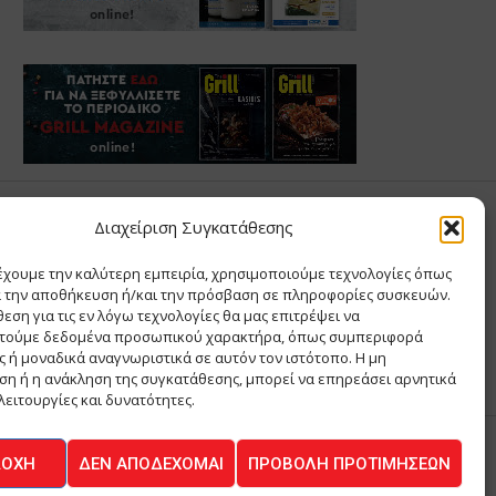
Σ ΑΝΤΩΝΙΟΥ
Διαχείριση Συγκατάθεσης
έχουμε την καλύτερη εμπειρία, χρησιμοποιούμε τεχνολογίες όπως
Σ Θ ΚΑΙ ΣΙΑ ΜΟΝΟΠΡΟΣΩΠΗ ΙΚΕ
α την αποθήκευση ή/και την πρόσβαση σε πληροφορίες συσκευών.
Α
εση για τις εν λόγω τεχνολογίες θα μας επιτρέψει να
ΙΑ
τούμε δεδομένα προσωπικού χαρακτήρα, όπως συμπεριφορά
 ή μοναδικά αναγνωριστικά σε αυτόν τον ιστότοπο. Η μη
η ή η ανάκληση της συγκατάθεσης, μπορεί να επηρεάσει αρνητικά
λειτουργίες και δυνατότητες.
ΔΟΧΉ
ΔΕΝ ΑΠΟΔΈΧΟΜΑΙ
ΠΡΟΒΟΛΉ ΠΡΟΤΙΜΉΣΕΩΝ
ΚΟΙΝΩΝΙΑ