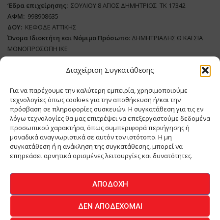
‘
E
δρα επιχείρησης:
ΣΟΥΛΙΟΥ 8 ΑΓΙΟΣ ΔΗΜΗΤΡΙΟΣ ΤΚ 17342
ΑΦΜ:
998908635
ΔΟΥ:
ΚΕΦΟΔΕ ΑΤΤΙΚΗΣ
Όνομα Ιδιοκτήτη και Νόμιμο Πρόσωπο
: ΔΗΜΗΤΡΙΑΔΗΣ Θ ΚΑΙ ΣΙΑ
ΜΟΝΟΠΡΟΣΩΠΗ ΙΚΕ
Διαχείριση Συγκατάθεσης
Διευθυντής Σύνταξης:
ΑΘΑΝΑΣΙΟΣ ΑΝΤΩΝΙΟΥ
Domain
:
www.meatplace.gr
Για να παρέχουμε την καλύτερη εμπειρία, χρησιμοποιούμε
Δικαιούχος
Domain
:
ΔΗΜΗΤΡΙΑΔΗΣ Θ ΚΑΙ ΣΙΑ ΜΟΝΟΠΡΟΣΩΠΗ ΙΚΕ
τεχνολογίες όπως cookies για την αποθήκευση ή/και την
Διευθυντής:
ΕΥΘΥΜΙΑΤΟΥ ΜΑΡΙΑ
πρόσβαση σε πληροφορίες συσκευών. Η συγκατάθεση για τις εν
Διαχειριστής:
ΕΥΘΥΜΙΑΤΟΥ ΜΑΡΙΑ
λόγω τεχνολογίες θα μας επιτρέψει να επεξεργαστούμε δεδομένα
Δήλωση Συμμόρφωσης
προσωπικού χαρακτήρα, όπως συμπεριφορά περιήγησης ή
μοναδικά αναγνωριστικά σε αυτόν τον ιστότοπο. Η μη
συγκατάθεση ή η ανάκληση της συγκατάθεσης, μπορεί να
επηρεάσει αρνητικά ορισμένες λειτουργίες και δυνατότητες.
ΑΡΧΙΚΗ
ΕΙΔΗΣΕΙΣ
ΒΙΟΜΗΧΑΝΙΑ
ΚΤΗΝΟΤΡΟΦΙΑ
ΑΠΟΔΟΧΉ
ΚΡΕΟΠΩΛΕΙΟ
ΠΕΡΙΟΔΙΚΟ ΜΕΑΤ PLACE
MEAT DAYS
ΔΕΝ ΑΠΟΔΈΧΟΜΑΙ
ΕΠΙΚΟΙΝΩΝΙΑ