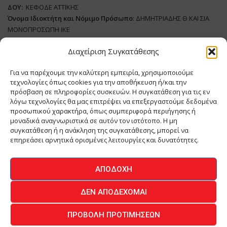
ΔΟΥ:
ΚΕΦΟΔΕ ΑΤΤΙΚΗΣ
Όνομα Ιδιοκτήτη και Νόμιμο Πρόσωπο
: ΔΗΜΗΤΡΙΑΔΗΣ Θ ΚΑΙ ΣΙΑ
ΜΟΝΟΠΡΟΣΩΠΗ ΙΚΕ
Διαχείριση Συγκατάθεσης
Διευθυντής Σύνταξης:
ΑΘΑΝΑΣΙΟΣ ΑΝΤΩΝΙΟΥ
Domain
:
www.meatplace.gr
Για να παρέχουμε την καλύτερη εμπειρία, χρησιμοποιούμε
Δικαιούχος
Domain
:
ΔΗΜΗΤΡΙΑΔΗΣ Θ ΚΑΙ ΣΙΑ ΜΟΝΟΠΡΟΣΩΠΗ ΙΚΕ
τεχνολογίες όπως cookies για την αποθήκευση ή/και την
Διευθυντής:
ΕΥΘΥΜΙΑΤΟΥ ΜΑΡΙΑ
πρόσβαση σε πληροφορίες συσκευών. Η συγκατάθεση για τις εν
Διαχειριστής:
ΕΥΘΥΜΙΑΤΟΥ ΜΑΡΙΑ
λόγω τεχνολογίες θα μας επιτρέψει να επεξεργαστούμε δεδομένα
Δήλωση Συμμόρφωσης
προσωπικού χαρακτήρα, όπως συμπεριφορά περιήγησης ή
μοναδικά αναγνωριστικά σε αυτόν τον ιστότοπο. Η μη
συγκατάθεση ή η ανάκληση της συγκατάθεσης, μπορεί να
επηρεάσει αρνητικά ορισμένες λειτουργίες και δυνατότητες.
ΑΡΧΙΚΗ
ΕΙΔΗΣΕΙΣ
ΒΙΟΜΗΧΑΝΙΑ
ΚΤΗΝΟΤΡΟΦΙΑ
ΑΠΟΔΟΧΉ
ΚΡΕΟΠΩΛΕΙΟ
ΠΕΡΙΟΔΙΚΟ ΜΕΑΤ PLACE
MEAT DAYS
ΔΕΝ ΑΠΟΔΈΧΟΜΑΙ
ΕΠΙΚΟΙΝΩΝΙΑ
ΠΡΟΒΟΛΉ ΠΡΟΤΙΜΉΣΕΩΝ
O.MIND CREATIVES
© 2026 - All Rights Reserved -
Πολιτική Απορρήτου