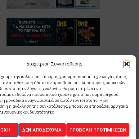
Σ ΑΝΤΩΝΙΟΥ
Διαχείριση Συγκατάθεσης
έχουμε την καλύτερη εμπειρία, χρησιμοποιούμε τεχνολογίες όπως
Σ Θ ΚΑΙ ΣΙΑ ΜΟΝΟΠΡΟΣΩΠΗ ΙΚΕ
α την αποθήκευση ή/και την πρόσβαση σε πληροφορίες συσκευών.
Α
εση για τις εν λόγω τεχνολογίες θα μας επιτρέψει να
ΙΑ
τούμε δεδομένα προσωπικού χαρακτήρα, όπως συμπεριφορά
 ή μοναδικά αναγνωριστικά σε αυτόν τον ιστότοπο. Η μη
η ή η ανάκληση της συγκατάθεσης, μπορεί να επηρεάσει αρνητικά
λειτουργίες και δυνατότητες.
ΔΟΧΉ
ΔΕΝ ΑΠΟΔΈΧΟΜΑΙ
ΠΡΟΒΟΛΉ ΠΡΟΤΙΜΉΣΕΩΝ
ΚΟΙΝΩΝΙΑ