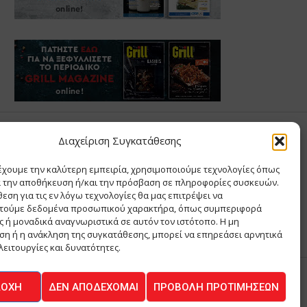
Σ ΑΝΤΩΝΙΟΥ
Διαχείριση Συγκατάθεσης
έχουμε την καλύτερη εμπειρία, χρησιμοποιούμε τεχνολογίες όπως
Σ Θ ΚΑΙ ΣΙΑ ΜΟΝΟΠΡΟΣΩΠΗ ΙΚΕ
α την αποθήκευση ή/και την πρόσβαση σε πληροφορίες συσκευών.
Α
εση για τις εν λόγω τεχνολογίες θα μας επιτρέψει να
ΙΑ
τούμε δεδομένα προσωπικού χαρακτήρα, όπως συμπεριφορά
 ή μοναδικά αναγνωριστικά σε αυτόν τον ιστότοπο. Η μη
η ή η ανάκληση της συγκατάθεσης, μπορεί να επηρεάσει αρνητικά
λειτουργίες και δυνατότητες.
ΔΟΧΉ
ΔΕΝ ΑΠΟΔΈΧΟΜΑΙ
ΠΡΟΒΟΛΉ ΠΡΟΤΙΜΉΣΕΩΝ
ΚΟΙΝΩΝΙΑ