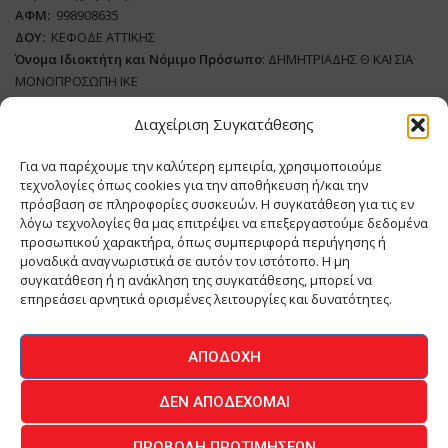
ΑΦΜ:
998908635
ΔΟΥ:
ΚΕΦΟΔΕ ΑΤΤΙΚΗΣ
Όνομα Ιδιοκτήτη και Νόμιμο Πρόσωπο
: ΔΗΜΗΤΡΙΑΔΗΣ Θ ΚΑΙ ΣΙΑ
ΜΟΝΟΠΡΟΣΩΠΗ ΙΚΕ
Διαχείριση Συγκατάθεσης
Διευθυντής Σύνταξης:
ΑΘΑΝΑΣΙΟΣ ΑΝΤΩΝΙΟΥ
Domain
:
www.meatplace.gr
Για να παρέχουμε την καλύτερη εμπειρία, χρησιμοποιούμε
Δικαιούχος
Domain
:
ΔΗΜΗΤΡΙΑΔΗΣ Θ ΚΑΙ ΣΙΑ ΜΟΝΟΠΡΟΣΩΠΗ ΙΚΕ
τεχνολογίες όπως cookies για την αποθήκευση ή/και την
Διευθυντής:
ΕΥΘΥΜΙΑΤΟΥ ΜΑΡΙΑ
πρόσβαση σε πληροφορίες συσκευών. Η συγκατάθεση για τις εν
Διαχειριστής:
ΕΥΘΥΜΙΑΤΟΥ ΜΑΡΙΑ
λόγω τεχνολογίες θα μας επιτρέψει να επεξεργαστούμε δεδομένα
Δήλωση Συμμόρφωσης
προσωπικού χαρακτήρα, όπως συμπεριφορά περιήγησης ή
μοναδικά αναγνωριστικά σε αυτόν τον ιστότοπο. Η μη
συγκατάθεση ή η ανάκληση της συγκατάθεσης, μπορεί να
επηρεάσει αρνητικά ορισμένες λειτουργίες και δυνατότητες.
ΑΡΧΙΚΗ
ΕΙΔΗΣΕΙΣ
ΒΙΟΜΗΧΑΝΙΑ
ΚΤΗΝΟΤΡΟΦΙΑ
ΑΠΟΔΟΧΉ
ΚΡΕΟΠΩΛΕΙΟ
ΠΕΡΙΟΔΙΚΟ ΜΕΑΤ PLACE
MEAT DAYS
ΔΕΝ ΑΠΟΔΈΧΟΜΑΙ
ΕΠΙΚΟΙΝΩΝΙΑ
ΠΡΟΒΟΛΉ ΠΡΟΤΙΜΉΣΕΩΝ