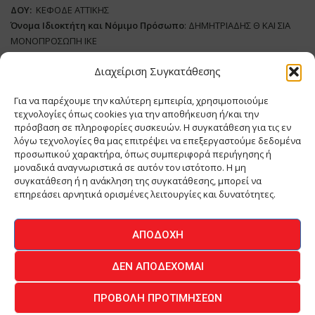
ΔΟΥ:
ΚΕΦΟΔΕ ΑΤΤΙΚΗΣ
Όνομα Ιδιοκτήτη και Νόμιμο Πρόσωπο
: ΔΗΜΗΤΡΙΑΔΗΣ Θ ΚΑΙ ΣΙΑ
ΜΟΝΟΠΡΟΣΩΠΗ ΙΚΕ
Διαχείριση Συγκατάθεσης
Διευθυντής Σύνταξης:
ΑΘΑΝΑΣΙΟΣ ΑΝΤΩΝΙΟΥ
Domain
:
www.meatplace.gr
Για να παρέχουμε την καλύτερη εμπειρία, χρησιμοποιούμε
Δικαιούχος
Domain
:
ΔΗΜΗΤΡΙΑΔΗΣ Θ ΚΑΙ ΣΙΑ ΜΟΝΟΠΡΟΣΩΠΗ ΙΚΕ
τεχνολογίες όπως cookies για την αποθήκευση ή/και την
Διευθυντής:
ΕΥΘΥΜΙΑΤΟΥ ΜΑΡΙΑ
πρόσβαση σε πληροφορίες συσκευών. Η συγκατάθεση για τις εν
Διαχειριστής:
ΕΥΘΥΜΙΑΤΟΥ ΜΑΡΙΑ
λόγω τεχνολογίες θα μας επιτρέψει να επεξεργαστούμε δεδομένα
Δήλωση Συμμόρφωσης
προσωπικού χαρακτήρα, όπως συμπεριφορά περιήγησης ή
μοναδικά αναγνωριστικά σε αυτόν τον ιστότοπο. Η μη
συγκατάθεση ή η ανάκληση της συγκατάθεσης, μπορεί να
επηρεάσει αρνητικά ορισμένες λειτουργίες και δυνατότητες.
ΑΡΧΙΚΗ
ΕΙΔΗΣΕΙΣ
ΒΙΟΜΗΧΑΝΙΑ
ΚΤΗΝΟΤΡΟΦΙΑ
ΑΠΟΔΟΧΉ
ΚΡΕΟΠΩΛΕΙΟ
ΠΕΡΙΟΔΙΚΟ ΜΕΑΤ PLACE
MEAT DAYS
ΔΕΝ ΑΠΟΔΈΧΟΜΑΙ
ΕΠΙΚΟΙΝΩΝΙΑ
ΠΡΟΒΟΛΉ ΠΡΟΤΙΜΉΣΕΩΝ
O.MIND CREATIVES
© 2026 - All Rights Reserved -
Πολιτική Απορρήτου