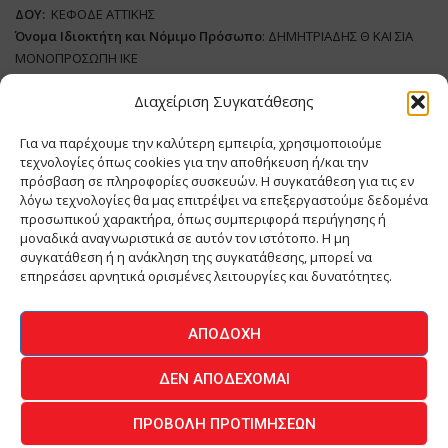
ΔΟΥ:
ΚΕΦΟΔΕ ΑΤΤΙΚΗΣ
Όνομα Ιδιοκτήτη και Νόμιμο Πρόσωπο
: ΔΗΜΗΤΡΙΑΔΗΣ Θ ΚΑΙ ΣΙΑ
ΜΟΝΟΠΡΟΣΩΠΗ ΙΚΕ
Διαχείριση Συγκατάθεσης
Διευθυντής Σύνταξης:
ΑΘΑΝΑΣΙΟΣ ΑΝΤΩΝΙΟΥ
Domain
:
www.meatplace.gr
Για να παρέχουμε την καλύτερη εμπειρία, χρησιμοποιούμε
Δικαιούχος
Domain
:
ΔΗΜΗΤΡΙΑΔΗΣ Θ ΚΑΙ ΣΙΑ ΜΟΝΟΠΡΟΣΩΠΗ ΙΚΕ
τεχνολογίες όπως cookies για την αποθήκευση ή/και την
Διευθυντής:
ΕΥΘΥΜΙΑΤΟΥ ΜΑΡΙΑ
πρόσβαση σε πληροφορίες συσκευών. Η συγκατάθεση για τις εν
Διαχειριστής:
ΕΥΘΥΜΙΑΤΟΥ ΜΑΡΙΑ
λόγω τεχνολογίες θα μας επιτρέψει να επεξεργαστούμε δεδομένα
Δήλωση Συμμόρφωσης
προσωπικού χαρακτήρα, όπως συμπεριφορά περιήγησης ή
μοναδικά αναγνωριστικά σε αυτόν τον ιστότοπο. Η μη
συγκατάθεση ή η ανάκληση της συγκατάθεσης, μπορεί να
επηρεάσει αρνητικά ορισμένες λειτουργίες και δυνατότητες.
ΑΡΧΙΚΗ
ΕΙΔΗΣΕΙΣ
ΒΙΟΜΗΧΑΝΙΑ
ΚΤΗΝΟΤΡΟΦΙΑ
ΑΠΟΔΟΧΉ
ΚΡΕΟΠΩΛΕΙΟ
ΠΕΡΙΟΔΙΚΟ ΜΕΑΤ PLACE
MEAT DAYS
ΔΕΝ ΑΠΟΔΈΧΟΜΑΙ
ΕΠΙΚΟΙΝΩΝΙΑ
ΠΡΟΒΟΛΉ ΠΡΟΤΙΜΉΣΕΩΝ
O.MIND CREATIVES
© 2026 - All Rights Reserved -
Πολιτική Απορρήτου