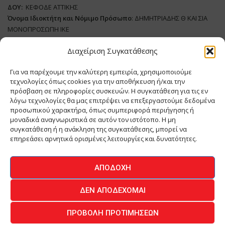
ΔΟΥ:
ΚΕΦΟΔΕ ΑΤΤΙΚΗΣ
Όνομα Ιδιοκτήτη και Νόμιμο Πρόσωπο
: ΔΗΜΗΤΡΙΑΔΗΣ Θ ΚΑΙ ΣΙΑ
ΜΟΝΟΠΡΟΣΩΠΗ ΙΚΕ
Διαχείριση Συγκατάθεσης
Διευθυντής Σύνταξης:
ΑΘΑΝΑΣΙΟΣ ΑΝΤΩΝΙΟΥ
Domain
:
www.meatplace.gr
Για να παρέχουμε την καλύτερη εμπειρία, χρησιμοποιούμε
Δικαιούχος
Domain
:
ΔΗΜΗΤΡΙΑΔΗΣ Θ ΚΑΙ ΣΙΑ ΜΟΝΟΠΡΟΣΩΠΗ ΙΚΕ
τεχνολογίες όπως cookies για την αποθήκευση ή/και την
Διευθυντής:
ΕΥΘΥΜΙΑΤΟΥ ΜΑΡΙΑ
πρόσβαση σε πληροφορίες συσκευών. Η συγκατάθεση για τις εν
Διαχειριστής:
ΕΥΘΥΜΙΑΤΟΥ ΜΑΡΙΑ
λόγω τεχνολογίες θα μας επιτρέψει να επεξεργαστούμε δεδομένα
Δήλωση Συμμόρφωσης
προσωπικού χαρακτήρα, όπως συμπεριφορά περιήγησης ή
μοναδικά αναγνωριστικά σε αυτόν τον ιστότοπο. Η μη
συγκατάθεση ή η ανάκληση της συγκατάθεσης, μπορεί να
επηρεάσει αρνητικά ορισμένες λειτουργίες και δυνατότητες.
ΑΡΧΙΚΗ
ΕΙΔΗΣΕΙΣ
ΒΙΟΜΗΧΑΝΙΑ
ΚΤΗΝΟΤΡΟΦΙΑ
ΑΠΟΔΟΧΉ
ΚΡΕΟΠΩΛΕΙΟ
ΠΕΡΙΟΔΙΚΟ ΜΕΑΤ PLACE
MEAT DAYS
ΔΕΝ ΑΠΟΔΈΧΟΜΑΙ
ΕΠΙΚΟΙΝΩΝΙΑ
ΠΡΟΒΟΛΉ ΠΡΟΤΙΜΉΣΕΩΝ
O.MIND CREATIVES
© 2026 - All Rights Reserved -
Πολιτική Απορρήτου