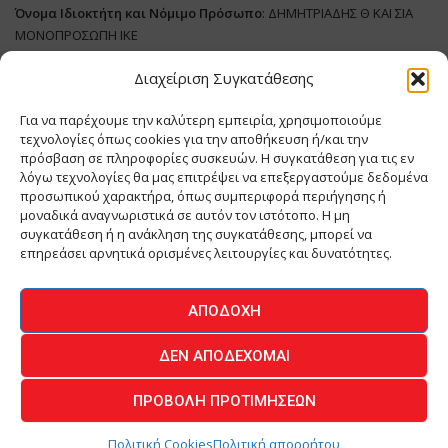
Όνομα Ιδιοκτήτη και Νόμιμο Πρόσωπο
: ΔΗΜΗΤΡΙΑΔΗΣ Θ ΚΑΙ ΣΙΑ
ΜΟΝΟΠΡΟΣΩΠΗ ΙΚΕ
Διαχείριση Συγκατάθεσης
Διευθυντής Σύνταξης:
ΑΘΑΝΑΣΙΟΣ ΑΝΤΩΝΙΟΥ
Domain
:
www.meatplace.gr
Για να παρέχουμε την καλύτερη εμπειρία, χρησιμοποιούμε
Δικαιούχος
Domain
:
ΔΗΜΗΤΡΙΑΔΗΣ Θ ΚΑΙ ΣΙΑ ΜΟΝΟΠΡΟΣΩΠΗ ΙΚΕ
τεχνολογίες όπως cookies για την αποθήκευση ή/και την
Διευθυντής:
ΕΥΘΥΜΙΑΤΟΥ ΜΑΡΙΑ
πρόσβαση σε πληροφορίες συσκευών. Η συγκατάθεση για τις εν
Διαχειριστής:
ΕΥΘΥΜΙΑΤΟΥ ΜΑΡΙΑ
λόγω τεχνολογίες θα μας επιτρέψει να επεξεργαστούμε δεδομένα
Δήλωση Συμμόρφωσης
προσωπικού χαρακτήρα, όπως συμπεριφορά περιήγησης ή
μοναδικά αναγνωριστικά σε αυτόν τον ιστότοπο. Η μη
συγκατάθεση ή η ανάκληση της συγκατάθεσης, μπορεί να
επηρεάσει αρνητικά ορισμένες λειτουργίες και δυνατότητες.
ΑΡΧΙΚΗ
ΕΙΔΗΣΕΙΣ
ΒΙΟΜΗΧΑΝΙΑ
ΚΤΗΝΟΤΡΟΦΙΑ
ΑΠΟΔΟΧΉ
ΚΡΕΟΠΩΛΕΙΟ
ΠΕΡΙΟΔΙΚΟ ΜΕΑΤ PLACE
MEAT DAYS
ΔΕΝ ΑΠΟΔΈΧΟΜΑΙ
ΕΠΙΚΟΙΝΩΝΙΑ
ΠΡΟΒΟΛΉ ΠΡΟΤΙΜΉΣΕΩΝ
O.MIND CREATIVES
© 2026 - All Rights Reserved -
Πολιτική Απορρήτου
Powered by
BYTE A COOKIE
Πολιτική Cookies
Πολιτική απορρήτου