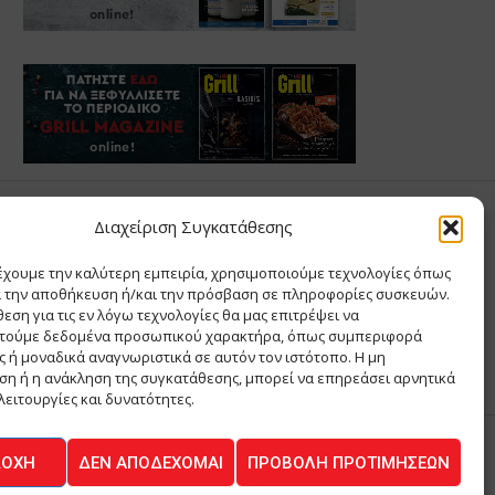
Σ ΑΝΤΩΝΙΟΥ
Διαχείριση Συγκατάθεσης
έχουμε την καλύτερη εμπειρία, χρησιμοποιούμε τεχνολογίες όπως
Σ Θ ΚΑΙ ΣΙΑ ΜΟΝΟΠΡΟΣΩΠΗ ΙΚΕ
α την αποθήκευση ή/και την πρόσβαση σε πληροφορίες συσκευών.
Α
εση για τις εν λόγω τεχνολογίες θα μας επιτρέψει να
ΙΑ
τούμε δεδομένα προσωπικού χαρακτήρα, όπως συμπεριφορά
 ή μοναδικά αναγνωριστικά σε αυτόν τον ιστότοπο. Η μη
η ή η ανάκληση της συγκατάθεσης, μπορεί να επηρεάσει αρνητικά
λειτουργίες και δυνατότητες.
ΔΟΧΉ
ΔΕΝ ΑΠΟΔΈΧΟΜΑΙ
ΠΡΟΒΟΛΉ ΠΡΟΤΙΜΉΣΕΩΝ
ΚΟΙΝΩΝΙΑ