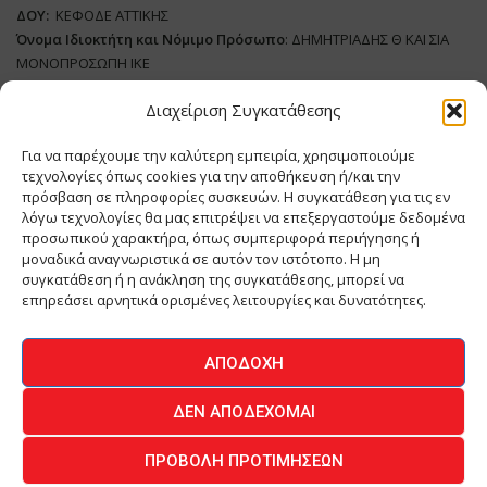
ΔΟΥ:
ΚΕΦΟΔΕ ΑΤΤΙΚΗΣ
Όνομα Ιδιοκτήτη και Νόμιμο Πρόσωπο
: ΔΗΜΗΤΡΙΑΔΗΣ Θ ΚΑΙ ΣΙΑ
ΜΟΝΟΠΡΟΣΩΠΗ ΙΚΕ
Διαχείριση Συγκατάθεσης
Διευθυντής Σύνταξης:
ΑΘΑΝΑΣΙΟΣ ΑΝΤΩΝΙΟΥ
Domain
:
www.meatplace.gr
Για να παρέχουμε την καλύτερη εμπειρία, χρησιμοποιούμε
Δικαιούχος
Domain
:
ΔΗΜΗΤΡΙΑΔΗΣ Θ ΚΑΙ ΣΙΑ ΜΟΝΟΠΡΟΣΩΠΗ ΙΚΕ
τεχνολογίες όπως cookies για την αποθήκευση ή/και την
Διευθυντής:
ΕΥΘΥΜΙΑΤΟΥ ΜΑΡΙΑ
πρόσβαση σε πληροφορίες συσκευών. Η συγκατάθεση για τις εν
Διαχειριστής:
ΕΥΘΥΜΙΑΤΟΥ ΜΑΡΙΑ
λόγω τεχνολογίες θα μας επιτρέψει να επεξεργαστούμε δεδομένα
Δήλωση Συμμόρφωσης
προσωπικού χαρακτήρα, όπως συμπεριφορά περιήγησης ή
μοναδικά αναγνωριστικά σε αυτόν τον ιστότοπο. Η μη
συγκατάθεση ή η ανάκληση της συγκατάθεσης, μπορεί να
επηρεάσει αρνητικά ορισμένες λειτουργίες και δυνατότητες.
ΑΡΧΙΚΗ
ΕΙΔΗΣΕΙΣ
ΒΙΟΜΗΧΑΝΙΑ
ΚΤΗΝΟΤΡΟΦΙΑ
ΑΠΟΔΟΧΉ
ΚΡΕΟΠΩΛΕΙΟ
ΠΕΡΙΟΔΙΚΟ ΜΕΑΤ PLACE
MEAT DAYS
ΔΕΝ ΑΠΟΔΈΧΟΜΑΙ
ΕΠΙΚΟΙΝΩΝΙΑ
ΠΡΟΒΟΛΉ ΠΡΟΤΙΜΉΣΕΩΝ
O.MIND CREATIVES
© 2026 - All Rights Reserved -
Πολιτική Απορρήτου