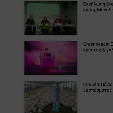
Εκδήλωση Gre
κρίση: Μονόδ
Greenpeace: Έ
κρέατος & γα
Ισπανία: Πάν
ξεσπάσματος 