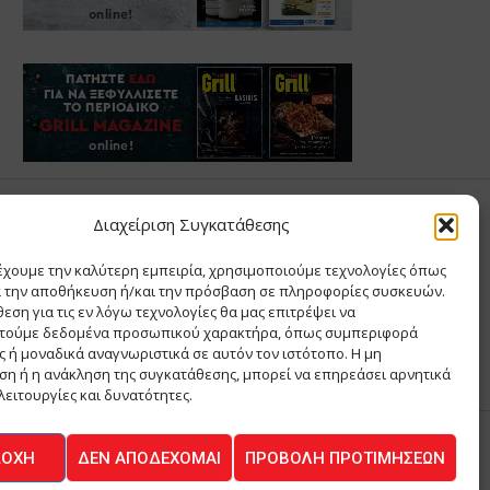
Σ ΑΝΤΩΝΙΟΥ
Διαχείριση Συγκατάθεσης
έχουμε την καλύτερη εμπειρία, χρησιμοποιούμε τεχνολογίες όπως
Σ Θ ΚΑΙ ΣΙΑ ΜΟΝΟΠΡΟΣΩΠΗ ΙΚΕ
α την αποθήκευση ή/και την πρόσβαση σε πληροφορίες συσκευών.
Α
εση για τις εν λόγω τεχνολογίες θα μας επιτρέψει να
ΙΑ
τούμε δεδομένα προσωπικού χαρακτήρα, όπως συμπεριφορά
 ή μοναδικά αναγνωριστικά σε αυτόν τον ιστότοπο. Η μη
η ή η ανάκληση της συγκατάθεσης, μπορεί να επηρεάσει αρνητικά
λειτουργίες και δυνατότητες.
ΔΟΧΉ
ΔΕΝ ΑΠΟΔΈΧΟΜΑΙ
ΠΡΟΒΟΛΉ ΠΡΟΤΙΜΉΣΕΩΝ
ΚΟΙΝΩΝΙΑ