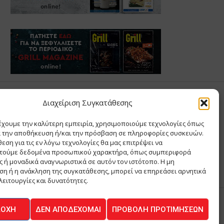
Σ ΑΝΤΩΝΙΟΥ
Διαχείριση Συγκατάθεσης
έχουμε την καλύτερη εμπειρία, χρησιμοποιούμε τεχνολογίες όπως
Σ Θ ΚΑΙ ΣΙΑ ΜΟΝΟΠΡΟΣΩΠΗ ΙΚΕ
α την αποθήκευση ή/και την πρόσβαση σε πληροφορίες συσκευών.
Α
εση για τις εν λόγω τεχνολογίες θα μας επιτρέψει να
ΙΑ
τούμε δεδομένα προσωπικού χαρακτήρα, όπως συμπεριφορά
 ή μοναδικά αναγνωριστικά σε αυτόν τον ιστότοπο. Η μη
η ή η ανάκληση της συγκατάθεσης, μπορεί να επηρεάσει αρνητικά
λειτουργίες και δυνατότητες.
ΔΟΧΉ
ΔΕΝ ΑΠΟΔΈΧΟΜΑΙ
ΠΡΟΒΟΛΉ ΠΡΟΤΙΜΉΣΕΩΝ
ΚΟΙΝΩΝΙΑ