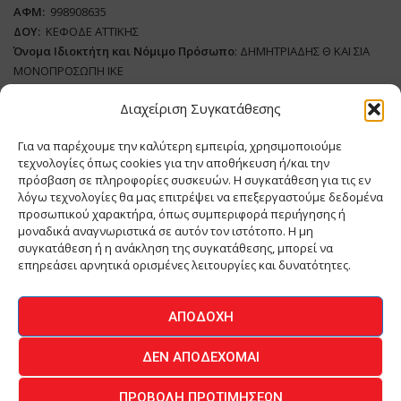
ΑΦΜ:
998908635
ΔΟΥ:
ΚΕΦΟΔΕ ΑΤΤΙΚΗΣ
Όνομα Ιδιοκτήτη και Νόμιμο Πρόσωπο
: ΔΗΜΗΤΡΙΑΔΗΣ Θ ΚΑΙ ΣΙΑ
ΜΟΝΟΠΡΟΣΩΠΗ ΙΚΕ
Διαχείριση Συγκατάθεσης
Διευθυντής Σύνταξης:
ΑΘΑΝΑΣΙΟΣ ΑΝΤΩΝΙΟΥ
Domain
:
www.meatplace.gr
Για να παρέχουμε την καλύτερη εμπειρία, χρησιμοποιούμε
Δικαιούχος
Domain
:
ΔΗΜΗΤΡΙΑΔΗΣ Θ ΚΑΙ ΣΙΑ ΜΟΝΟΠΡΟΣΩΠΗ ΙΚΕ
τεχνολογίες όπως cookies για την αποθήκευση ή/και την
Διευθυντής:
ΕΥΘΥΜΙΑΤΟΥ ΜΑΡΙΑ
πρόσβαση σε πληροφορίες συσκευών. Η συγκατάθεση για τις εν
Διαχειριστής:
ΕΥΘΥΜΙΑΤΟΥ ΜΑΡΙΑ
λόγω τεχνολογίες θα μας επιτρέψει να επεξεργαστούμε δεδομένα
Δήλωση Συμμόρφωσης
προσωπικού χαρακτήρα, όπως συμπεριφορά περιήγησης ή
μοναδικά αναγνωριστικά σε αυτόν τον ιστότοπο. Η μη
συγκατάθεση ή η ανάκληση της συγκατάθεσης, μπορεί να
επηρεάσει αρνητικά ορισμένες λειτουργίες και δυνατότητες.
ΑΡΧΙΚΗ
ΕΙΔΗΣΕΙΣ
ΒΙΟΜΗΧΑΝΙΑ
ΚΤΗΝΟΤΡΟΦΙΑ
ΑΠΟΔΟΧΉ
ΚΡΕΟΠΩΛΕΙΟ
ΠΕΡΙΟΔΙΚΟ ΜΕΑΤ PLACE
MEAT DAYS
ΔΕΝ ΑΠΟΔΈΧΟΜΑΙ
ΕΠΙΚΟΙΝΩΝΙΑ
ΠΡΟΒΟΛΉ ΠΡΟΤΙΜΉΣΕΩΝ